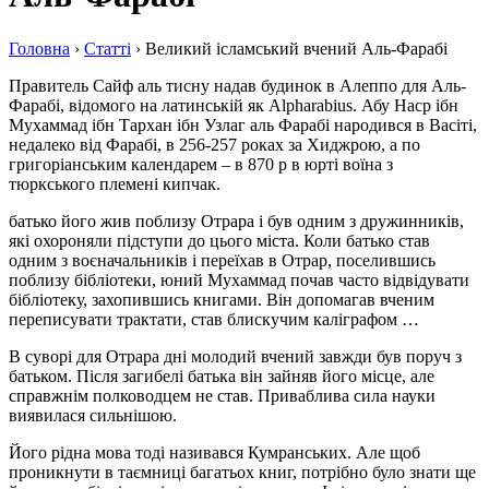
Головна
›
Статті
›
Великий ісламський вчений Аль-Фарабі
Правитель Сайф аль тисну надав будинок в Алеппо для Аль-
Фарабі, відомого на латинській як Alpharabius. Абу Наср ібн
Мухаммад ібн Тархан ібн Узлаг аль Фарабі народився в Васіті,
недалеко від Фарабі, в 256-257 роках за Хиджрою, а по
григоріанським календарем – в 870 р в юрті воїна з
тюркського племені кипчак.
батько його жив поблизу Отрара і був одним з дружинників,
які охороняли підступи до цього міста. Коли батько став
одним з воєначальників і переїхав в Отрар, поселившись
поблизу бібліотеки, юний Мухаммад почав часто відвідувати
бібліотеку, захопившись книгами. Він допомагав вченим
переписувати трактати, став блискучим каліграфом …
В суворі для Отрара дні молодий вчений завжди був поруч з
батьком. Після загибелі батька він зайняв його місце, але
справжнім полководцем не став. Приваблива сила науки
виявилася сильнішою. ​​
Його рідна мова тоді називався Кумранських. Але щоб
проникнути в таємниці багатьох книг, потрібно було знати ще