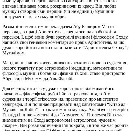
й мову арабів, і персів, латинь і санскрит. І він з легкістю
вивчав і пізнавав мови, розкриваючи їх красу. Він любив
музику і створив свій перший (чи не єдиний) музичний
інструмент – казахську домбри.
Разом зі знаменитим перекладачем Абу Баширом Матта
перекладав праці Аристотеля з грецького на арабської та
перської. І, щоб вони були зрозумілі вченим і філософам Сходу,
написав свої геніальні коментарі до праць Аристотеля, за що
дуже скоро його самого стали називати “Аристотелем Сходу”,
Мугалімом.
Мандри, пізнання життя, вивчення кожного нового судження ,
нового трактату про астрономію і медицину, математики та
філософії, музиці і ботаніки, фізики та хімії стало пристрастю
Абунасира Мухаммада Аль-Фарабі.
Для вчених того часу дуже скоро стають відомими його
науково – філософські рубаї і його трактування, тобто
судження з теорії стіхослож ня, правопису, про мистецтво
каліграфії. Він починає працювати над багатотомні “Кітаб ал-
Музика ал-Кабір” – трактатом про музику. Аналізує геометрію
Евкліда і пише коментарі до “Алмагесту” Птолемея.Він стає
знаменитим на Сході астрономом і астрологом, чудовим
лікарем. Він розвиває вчення Гіппократа, і в той же час робить
відкриття в мінералогії і фізики, створює трактат про теорії