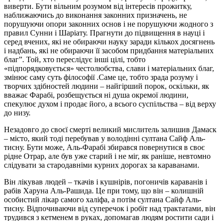
виверти. Бути вільним розумом від інтересів прожитку,
наближаючись до виконання законних призначень, не
порушуючи опори законних основ і не порушуючи жодного з
правил Сунни і Шаріату. Прагнути до підвищення в науці і
серед вчених, які не обираючи науку заради кількох досягнень
і надбань, які не обираючи її засобом придбання матеріальних
благ”. Той, хто переслідує інші цілі, тобто
«підпорядковується» честолюбства, слави і матеріальних благ,
змінює саму суть філософії .Саме це, тобто зрада розуму і
творчих здібностей людини – найгірший порок, оскільки, як
вважає Фарабі, розбещується ні душа окремої людини,
спекулює духом і продає його, а всього суспільства – від верху
до низу.
Незадовго до своєї смерті великий мислитель залишив Дамаск
– місто, який тоді перебував у володінні султана Сайф Аль-
тисну. Бути може, Аль-Фарабі збирався повернутися в своє
рідне Отрар, але був уже старий і не міг, як раніше, невтомно
слідувати за стародавніми курних дорогах за караванами.
Він лікував людей – ткачів і кушнірів, погоничів караванів і
рабів Харуна Аль-Рашида. Це при тому, що він – колишній
особистий лікар самого халіфа, а потім султана Сайф Аль-
тисну. Відпочиваючи від суперечок і робіт над трактатами, він
трудився з кетменем в руках, допомагав людям ростити сади і