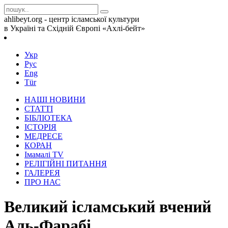
ahlibeyt.org - центр ісламської культури
в Україні та Східній Європі «Ахлі-бейт»
Укр
Рус
Eng
Tür
НАШІ НОВИНИ
СТАТТІ
БІБЛІОТЕКА
ІСТОРІЯ
МЕДРЕСЕ
КОРАН
Iмамалi TV
РЕЛІГІЙНІ ПИТАННЯ
ГАЛЕРЕЯ
ПРО НАС
Великий ісламський вчений
Аль-Фарабі