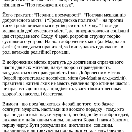
пізнання – “Про походження наук”.
Його трактати: “Перлина премудрості”, “Погляди мешканців
доброчесного міста” і “Громадянська політика” – на протязі
тисячі років вивчаються в університетах Сходу. “Погляди
мешканців доброчесного міста”, де, використовуючи соціальні
ідеї стародавнього Сходу, Фарабі розробив струнку теорію
суспільного устрою. На чолі доброчесних міст (ал-Мадіна ал-
фазіла) знаходяться правителі, які виступають одночасно і в
ролі ватажків релігійної громади.
В доброчесних містах прагнуть до досягнення справжнього
щастя для всіх жителів, панує добро і справедливість,
засуджуються несправедливість і зло. Доброчесним містах
Фарабі протиставляє неосвічені міста (ал-Мадіна ал-джахілії),
правителі і жителі яких не мають уявлення про істинне щастя і
не прагнуть до нього, а приділяють увагу тільки тілесному
здоров’ю, насолод і багатства.
Вимоги , що пред’являються Фарабі до того, хто бажає
осягнути мудрість, настільки ж високого порядку «тому, хто
прагне до витоків науки мудрості, необхідно бути доброї вдачі,
вихованим найкращим чином, вивчити Коран і науки Закону в
першу чергу. Бути розсудливим, цнотливим, совісним,
правдивим, відштовхуючим порок, розпуста, зраду, брехню,