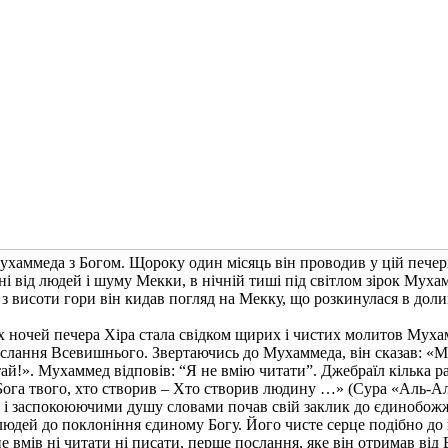
 Мухаммеда з Богом. Щороку один місяць він проводив у цій печер
ині від людей і шуму Мекки, в нічній тиші під світлом зірок Му
з висоти гори він кидав погляд на Мекку, що розкинулася в долині
их ночей печера Хіра стала свідком щирих і чистих молитов Муха
послання Всевишнього. Звертаючись до Мухаммеда, він сказав: «М
ай!». Мухаммед відповів: “Я не вмію читати”. Джебраїл кілька 
я Бога твого, хто створив – Хто створив людину …» (Сура «Аль-А
 заспокоюючими душу словами почав свій заклик до єдинобожжя.
людей до поклоніння єдиному Богу. Його чисте серце подібно до 
не вмів ні читати ні писати, перше послання, яке він отримав ві