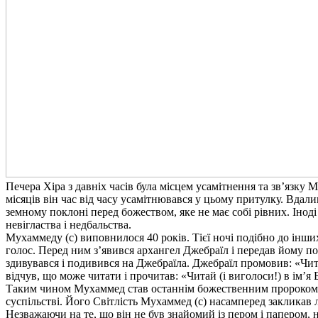
Печера Хіра з давніх часів була місцем усамітнення та зв’язку
місяців він час від часу усамітнювався у цьому притулку. Вдал
земному поклоні перед божеством, яке не має собі рівних. Іноді 
невігластва і недбальства.
Мухаммеду (с) виповнилося 40 років. Тієї ночі подібно до інш
голос. Перед ним з’явився архангел Джебраїл і передав йому 
здивувався і подивився на Джебраїла. Джебраїл промовив: «Чит
відчув, що може читати і прочитав: «Читай (і виголоси!) в ім’
Таким чином Мухаммед став останнім божественним пророком і
суспільстві. Його Світлість Мухаммед (с) насамперед закликав 
Незважаючи на те, що він не був знайомий із пером і папером, 