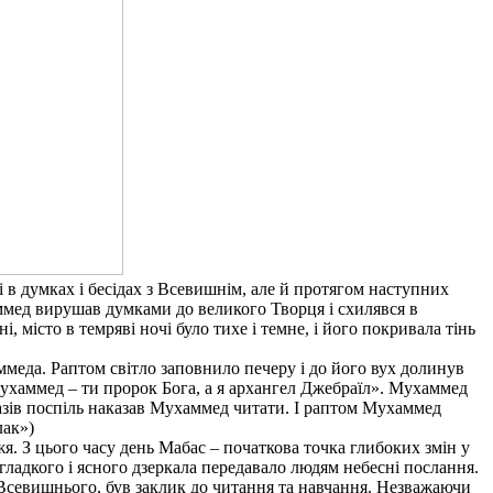
і в думках і бесідах з Всевишнім, але й протягом наступних
хаммед вирушав думками до великого Творця і схилявся в
, місто в темряві ночі було тихе і темне, і його покривала тінь
ммеда. Раптом світло заповнило печеру і до його вух долинув
ухаммед – ти пророк Бога, а я архангел Джебраїл». Мухаммед
разів поспіль наказав Мухаммед читати. І раптом Мухаммед
лак»)
 З цього часу день Мабас – початкова точка глибоких змін у
гладкого і ясного дзеркала передавало людям небесні послання.
д Всевишнього, був заклик до читання та навчання. Незважаючи