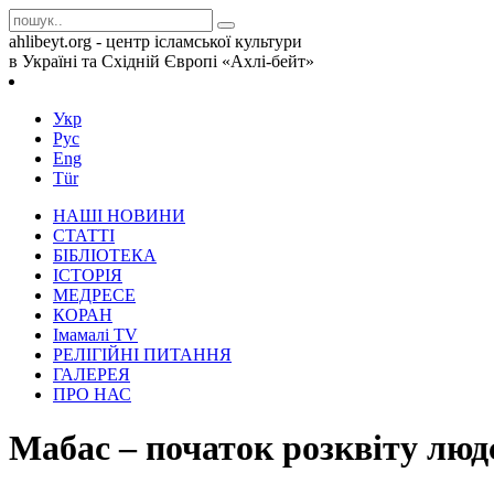
ahlibeyt.org - центр ісламської культури
в Україні та Східній Європі «Ахлі-бейт»
Укр
Рус
Eng
Tür
НАШІ НОВИНИ
СТАТТІ
БІБЛІОТЕКА
ІСТОРІЯ
МЕДРЕСЕ
КОРАН
Iмамалi TV
РЕЛІГІЙНІ ПИТАННЯ
ГАЛЕРЕЯ
ПРО НАС
Мабас – початок розквіту люд