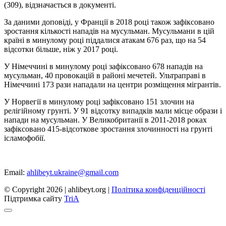
(309), відзначається в документі.
За даними доповіді, у Франції в 2018 році також зафіксовано
зростання кількості нападів на мусульман. Мусульмани в цій
країні в минулому році піддалися атакам 676 раз, що на 54
відсотки більше, ніж у 2017 році.
У Німеччині в минулому році зафіксовано 678 нападів на
мусульман, 40 провокацій в районі мечетей. Ультраправі в
Німеччині 173 рази нападали на центри розміщення мігрантів.
У Норвегії в минулому році зафіксовано 151 злочин на
релігійному грунті. У 91 відсотку випадків мали місце образи і
напади на мусульман. У Великобританії в 2011-2018 роках
зафіксовано 415-відсоткове зростання злочинності на грунті
ісламофобії.
Email:
ahlibeyt.ukraine@gmail.com
© Copyright 2026 | ahlibeyt.org |
Політика конфіденційності
Пiдтримка сайту
TriA