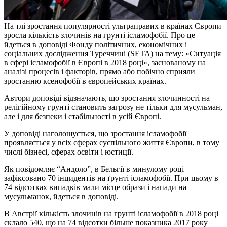
На тлі зростання популярності ультраправих в країнах Європи
зросла кількість злочинів на грунті ісламофобії. Про це
йдеться в доповіді Фонду політичних, економічних і
соціальних дослідження Туреччині (SETA) на тему: «Ситуація
в сфері ісламофобії в Європі в 2018 році», заснованому на
аналізі процесів і факторів, прямо або побічно сприяли
зростанню ксенофобії в європейських країнах.
Автори доповіді відзначають, що зростання злочинності на
релігійному грунті становить загрозу не тільки для мусульман,
але і для безпеки і стабільності в усій Європі.
У доповіді наголошується, що зростання ісламофобії
проявляється у всіх сферах суспільного життя Європи, в тому
числі бізнесі, сферах освіти і юстиції.
Як повідомляє “Андоло”, в Бельгії в минулому році
зафіксовано 70 інцидентів на ґрунті ісламофобії. При цьому в
74 відсотках випадків мали місце образи і напади на
мусульманок, йдеться в доповіді.
В Австрії кількість злочинів на грунті ісламофобії в 2018 році
склало 540, що на 74 відсотки більше показника 2017 року