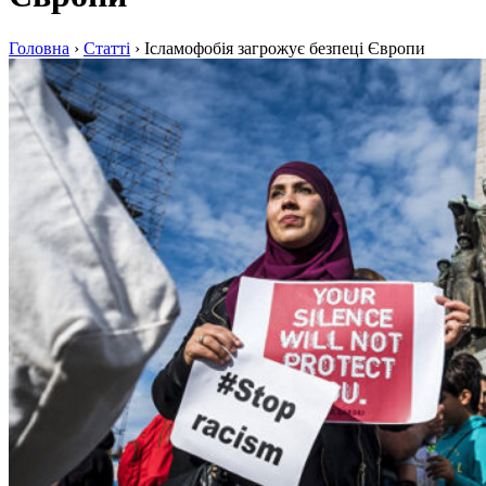
Головна
›
Статті
›
Ісламофобія загрожує безпеці Європи