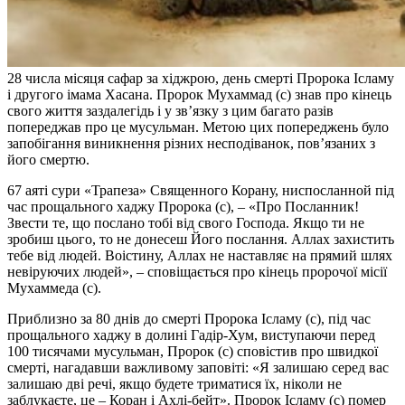
28 числа місяця сафар за хіджрою, день смерті Пророка Ісламу
і другого імама Хасана. Пророк Мухаммад (с) знав про кінець
свого життя заздалегідь і у зв’язку з цим багато разів
попереджав про це мусульман. Метою цих попереджень було
запобігання виникнення різних несподіванок, пов’язаних з
його смертю.
67 аяті сури «Трапеза» Священного Корану, ниспосланной під
час прощального хаджу Пророка (с), – «Про Посланник!
Звести те, що послано тобі від свого Господа. Якщо ти не
зробиш цього, то не донесеш Його послання. Аллах захистить
тебе від людей. Воістину, Аллах не наставляє на прямий шлях
невіруючих людей», – сповіщається про кінець пророчої місії
Мухаммеда (с).
Приблизно за 80 днів до смерті Пророка Ісламу (с), під час
прощального хаджу в долині Гадір-Хум, виступаючи перед
100 тисячами мусульман, Пророк (с) сповістив про швидкої
смерті, нагадавши важливому заповіті: «Я залишаю серед вас
залишаю дві речі, якщо будете триматися їх, ніколи не
заблукаєте, це – Коран і Ахлі-бейт». Пророк Ісламу (с) помер