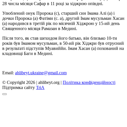
28 числа місяця Сафар в 11 році за хіджрою опівдні.
Улюблений онук Пророка (с), старший син Імама Алі (а) і
дочки Пророка (а) Фатіми (с. а), другий Імам мусульман Хасан
(а) народився в третій рік по місячній Хіджрою у 15-ий день
Священного місяця Рамазан в Медині.
Після того, як став шехидом його батько, він близько 10-ти
років був Імамом мусульман, в 50-ий рік Хіджри був отруєний
в результаті підступів Муавиййи. Імам Хасан (а) похований на
кладовищі Баги в Медині.
Email:
ahlibeyt.ukraine@gmail.com
© Copyright 2026 | ahlibeyt.org |
Політика конфіденційності
Пiдтримка сайту
TriA