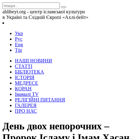
ahlibeyt.org - центр ісламської культури
в Україні та Східній Європі «Ахлі-бейт»
Укр
Рус
Eng
Tür
НАШІ НОВИНИ
СТАТТІ
БІБЛІОТЕКА
ІСТОРІЯ
МЕДРЕСЕ
КОРАН
Iмамалi TV
РЕЛІГІЙНІ ПИТАННЯ
ГАЛЕРЕЯ
ПРО НАС
День двох непорочних –
Пророк Ісламу і Імам Хасан