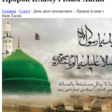
Головна
›
Статті
›
День двох непорочних – Пророк Ісламу і
Імам Хасан