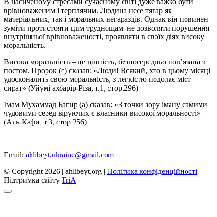
В насиченому стресами сучасному світі дуже важко бути
врівноваженим і терплячим. Людина несе тягар як
матеріальних, так і моральних негараздів. Однак він повинен
зуміти протистояти цим труднощам, не дозволяти порушення
внутрішньої врівноваженості, проявляти в своїх діях високу
моральність.
Висока моральність – це цінність, безпосередньо пов’язана з
постом. Пророк (с) сказав: «Люди! Всякий, хто в цьому місяці
удосконалить свою моральність, з легкістю подолає міст
сират» (Уйумі ахбарір-Різа, т.1, стор.296).
Імам Мухаммад Багир (а) сказав: «З точки зору іману самими
чудовими серед віруючих є власники високої моральності»
(Аль-Кафи, т.3, стор.256).
Email:
ahlibeyt.ukraine@gmail.com
© Copyright 2026 | ahlibeyt.org |
Політика конфіденційності
Пiдтримка сайту
TriA