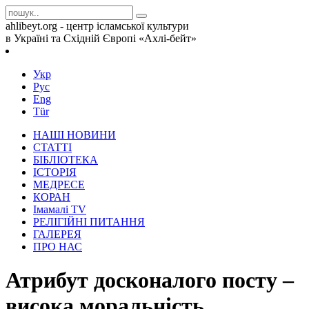
ahlibeyt.org - центр ісламської культури
в Україні та Східній Європі «Ахлі-бейт»
Укр
Рус
Eng
Tür
НАШІ НОВИНИ
СТАТТІ
БІБЛІОТЕКА
ІСТОРІЯ
МЕДРЕСЕ
КОРАН
Iмамалi TV
РЕЛІГІЙНІ ПИТАННЯ
ГАЛЕРЕЯ
ПРО НАС
Атрибут досконалого посту –
висока моральність