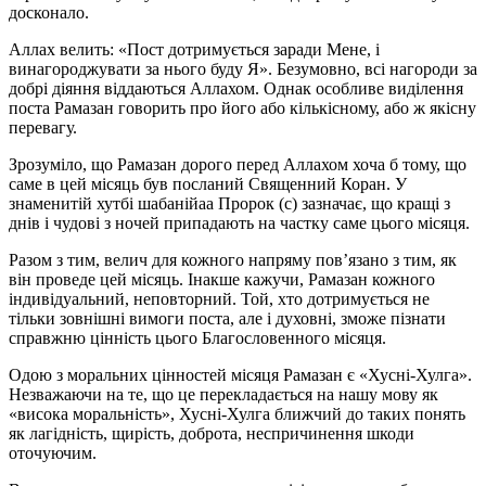
досконало.
Аллах велить: «Пост дотримується заради Мене, і
винагороджувати за нього буду Я». Безумовно, всі нагороди за
добрі діяння віддаються Аллахом. Однак особливе виділення
поста Рамазан говорить про його або кількісному, або ж якісну
перевагу.
Зрозуміло, що Рамазан дорого перед Аллахом хоча б тому, що
саме в цей місяць був посланий Священний Коран. У
знаменитій хутбі шабанійаа Пророк (с) зазначає, що кращі з
днів і чудові з ночей припадають на частку саме цього місяця.
Разом з тим, велич для кожного напряму пов’язано з тим, як
він проведе цей місяць. Інакше кажучи, Рамазан кожного
індивідуальний, неповторний. Той, хто дотримується не
тільки зовнішні вимоги поста, але і духовні, зможе пізнати
справжню цінність цього Благословенного місяця.
Одою з моральних цінностей місяця Рамазан є «Хусні-Хулга».
Незважаючи на те, що це перекладається на нашу мову як
«висока моральність», Хусні-Хулга ближчий до таких понять
як лагідність, щирість, доброта, неспричинення шкоди
оточуючим.