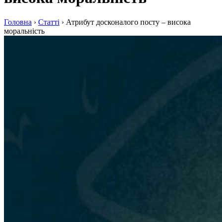
Головна
›
Статті
›
Атрибут досконалого посту – висока
моральність