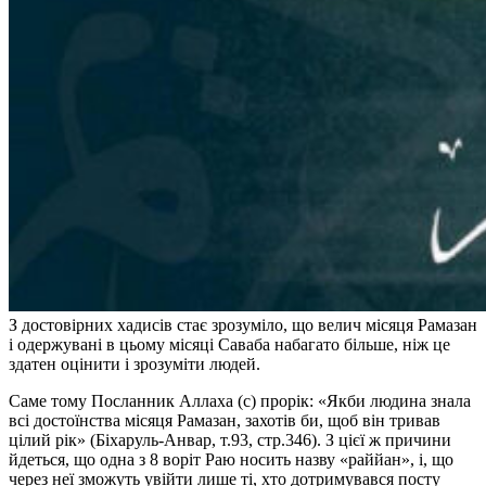
З достовірних хадисів стає зрозуміло, що велич місяця Рамазан
і одержувані в цьому місяці Саваба набагато більше, ніж це
здатен оцінити і зрозуміти людей.
Саме тому Посланник Аллаха (с) прорік: «Якби людина знала
всі достоїнства місяця Рамазан, захотів би, щоб він тривав
цілий рік» (Біхаруль-Анвар, т.93, стр.346). З цієї ж причини
йдеться, що одна з 8 воріт Раю носить назву «раййан», і, що
через неї зможуть увійти лише ті, хто дотримувався посту