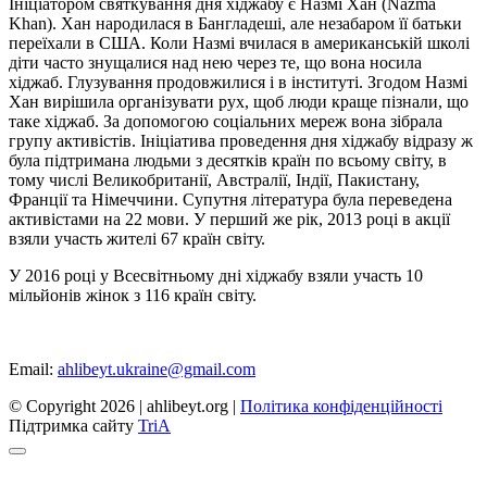
Ініціатором святкування дня хіджабу є Назмі Хан (Nazma
Khan). Хан народилася в Бангладеші, але незабаром її батьки
переїхали в США. Коли Назмі вчилася в американській школі
діти часто знущалися над нею через те, що вона носила
хіджаб. Глузування продовжилися і в інституті. Згодом Назмі
Хан вирішила організувати рух, щоб люди краще пізнали, що
таке хіджаб. За допомогою соціальних мереж вона зібрала
групу активістів. Ініціатива проведення дня хіджабу відразу ж
була підтримана людьми з десятків країн по всьому світу, в
тому числі Великобританії, Австралії, Індії, Пакистану,
Франції та Німеччини. Супутня література була переведена
активістами на 22 мови. У перший же рік, 2013 році в акції
взяли участь жителі 67 країн світу.
У 2016 році у Всесвітньому дні хіджабу взяли участь 10
мільйонів жінок з 116 країн світу.
Email:
ahlibeyt.ukraine@gmail.com
© Copyright 2026 | ahlibeyt.org |
Політика конфіденційності
Пiдтримка сайту
TriA