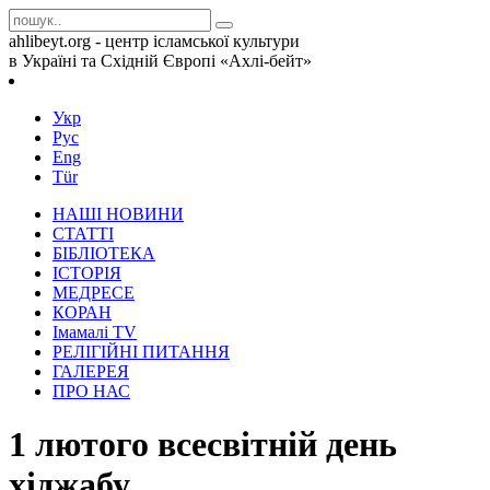
ahlibeyt.org - центр ісламської культури
в Україні та Східній Європі «Ахлі-бейт»
Укр
Рус
Eng
Tür
НАШІ НОВИНИ
СТАТТІ
БІБЛІОТЕКА
ІСТОРІЯ
МЕДРЕСЕ
КОРАН
Iмамалi TV
РЕЛІГІЙНІ ПИТАННЯ
ГАЛЕРЕЯ
ПРО НАС
1 лютого всесвітній день
хіджабу