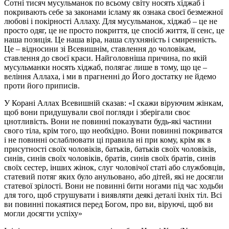
Сотні тисяч мусульманок по всьому світу носять хіджаб і
покривають себе за законами ісламу як ознака своєї безмежної
любові і покірності Аллаху. Для мусульманок, хіджаб – це не
просто одяг, це не просто покриття, це спосіб життя, її сенс, це
наша позиція. Це наша віра, наша слухняність і смиренність.
Це – відносини зі Всевишнім, ставлення до чоловікам,
ставлення до своєї краси. Найголовніша причина, по якій
мусульманки носять хіджаб, полягає лише в тому, що це –
веління Аллаха, і ми в прагненні до Його достатку не йдемо
проти його приписів.
У Корані Аллах Всевишній сказав: «І скажи віруючим жінкам,
щоб вони придушували свої погляди і зберігали своє
цнотливість. Вони не повинні показувати будь-які частини
свого тіла, крім того, що необхідно. Вони повинні покриватся
і не повинні ослаблювати ці правила ні при кому, крім як в
присутності своїх чоловіків, батьків, батьків своїх чоловіків,
синів, синів своїх чоловіків, братів, синів своїх братів, синів
своїх сестер, інших жінок, слуг чоловічої статі або службовців,
статевий потяг яких було анульовано, або дітей, які не досягли
статевої зрілості. Вони не повинні бити ногами під час ходьби
для того, щоб струшувати і виявляти деякі деталі їхніх тіл. Всі
ви повинні покаятися перед Богом, про ви, віруючі, щоб ви
могли досягти успіху»