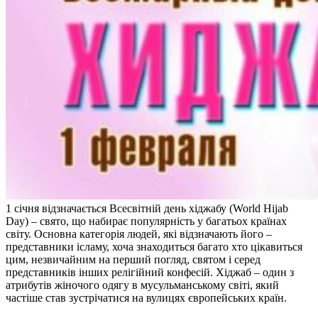
1 січня відзначається Всесвітній день хіджабу (World Hijab
Day) – свято, що набирає популярність у багатьох країнах
світу. Основна категорія людей, які відзначають його –
представники ісламу, хоча знаходиться багато хто цікавиться
цим, незвичайним на перший погляд, святом і серед
представників інших релігійний конфесій. Хіджаб – один з
атрибутів жіночого одягу в мусульманському світі, який
частіше став зустрічатися на вулицях європейських країн.