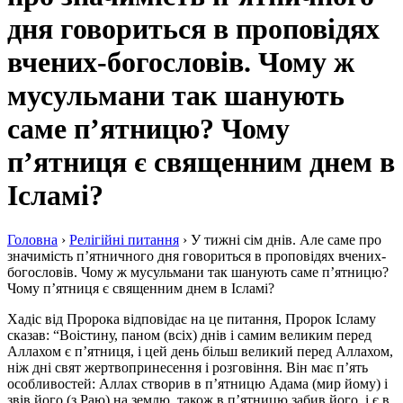
дня говориться в проповідях
вчених-богословів. Чому ж
мусульмани так шанують
саме п’ятницю? Чому
п’ятниця є священним днем в
Ісламі?
Головна
›
Релігійні питання
›
У тижні сім днів. Але саме про
значимість п’ятничного дня говориться в проповідях вчених-
богословів. Чому ж мусульмани так шанують саме п’ятницю?
Чому п’ятниця є священним днем в Ісламі?
Хадіс від Пророка відповідає на це питання, Пророк Ісламу
сказав: “Воістину, паном (всіх) днів і самим великим перед
Аллахом є п’ятниця, і цей день більш великий перед Аллахом,
ніж дні свят жертвопринесення і розговіння. Він має п’ять
особливостей: Аллах створив в п’ятницю Адама (мир йому) і
звів його (з Раю) на землю, також в п’ятницю забив його. і є в