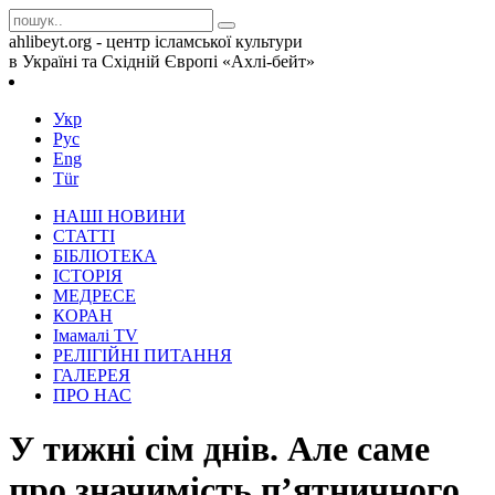
ahlibeyt.org - центр ісламської культури
в Україні та Східній Європі «Ахлі-бейт»
Укр
Рус
Eng
Tür
НАШІ НОВИНИ
СТАТТІ
БІБЛІОТЕКА
ІСТОРІЯ
МЕДРЕСЕ
КОРАН
Iмамалi TV
РЕЛІГІЙНІ ПИТАННЯ
ГАЛЕРЕЯ
ПРО НАС
У тижні сім днів. Але саме
про значимість п’ятничного