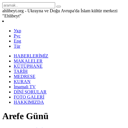
ahlibeyt.org - Ukrayna ve Doğu Avrupa'da İslam kültür merkezi
"Ehlibeyt"
Укр
Рус
Eng
Tür
HABERLERİMİZ
MAKALELER
KÜTÜPHANE
TARİH
MEDRESE
KURAN
İmamali TV
DİNİ SORULAR
FOTO GALERİ
HAKKIMIZDA
Arefe Günü