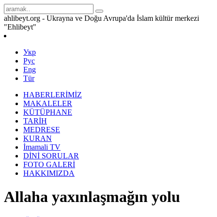
ahlibeyt.org - Ukrayna ve Doğu Avrupa'da İslam kültür merkezi
"Ehlibeyt"
Укр
Рус
Eng
Tür
HABERLERİMİZ
MAKALELER
KÜTÜPHANE
TARİH
MEDRESE
KURAN
İmamali TV
DİNİ SORULAR
FOTO GALERİ
HAKKIMIZDA
Allaha yaxınlaşmağın yolu