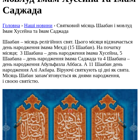
Саджада
Головна
›
Наші новини
›
Святковий місяць Шаабан і мовлуд
Імам Хусейна та Імам Саджада
Шаабан – місяць релігійних свят. Цього місяця відзначається
день народження імама Мехді (15 Шаабан). На початку
місяця; 3 Шаабана – день народження імама Хусейна, 5
Шаабана – день народження імама Саджада та 4 Шаабана –
день народження Абульфазла Аббаса. А 11 Шаабан день
народження Алі Акбара. Віруючі святкують ці дні як свята.
Місяць Шабан запам’ятовується як днями народження,
і своєю святістю.