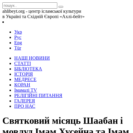
ahlibeyt.org - центр ісламської культури
в Україні та Східній Європі «Ахлі-бейт»
Укр
Рус
Eng
Tür
НАШІ НОВИНИ
СТАТТІ
БІБЛІОТЕКА
ІСТОРІЯ
МЕДРЕСЕ
КОРАН
Iмамалi TV
РЕЛІГІЙНІ ПИТАННЯ
ГАЛЕРЕЯ
ПРО НАС
Святковий місяць Шаабан і
мовлуд Імам Хусейна та Імам