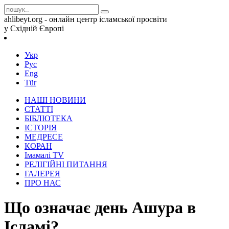
ahlibeyt.org - онлайн центр ісламської просвіти
у Східній Європі
Укр
Рус
Eng
Tür
НАШІ НОВИНИ
СТАТТІ
БІБЛІОТЕКА
ІСТОРІЯ
МЕДРЕСЕ
КОРАН
Iмамалi TV
РЕЛІГІЙНІ ПИТАННЯ
ГАЛЕРЕЯ
ПРО НАС
Що означає день Ашура в
Ісламі?