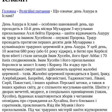
Головна
›
Релігійні питання
›
Що означає день Ашура в
Ісламі?
День Ашура в Ісламі – особливо шанований день, що
проходить в 10-й день місяця Мухаррам З мусульман
прихильники Ахлі бейта Пророка – шиїти відзначають Ашуру
як траур за імамом Хусейном – онукові Пророка. Траур
проходить протягом перших десяти днів Мухаррама з
кульмінацією траурних церемоній в день Ашура. У цей день,
10 жовтня 680 року (або 61 року хіджри), в битві при Кербелі
були вбиті і стали шехидів Імам Хусейн, його брат Аббас і 70
їхніх сподвижників. Імам Хусейн і його прихильники
боролися за захист Ісламу і Корану. На згадку про їх
мученицької смерті шиїти здійснюють щорічні жалобні
церемонії – тазія. Жалобні церемонії проводяться в Ірані, Іраку,
Азербайджані, Бахрейні, Афганістані, Таджикистані, Лівані,
Сирії, Пакистані, і інших країнах Перської затоки, а також в
інших країнах світу, де є спільноти мусульман-шиїтів. Шиїти у
дворах мечетей, медресе, в спеціальних приміщеннях (такия,
Хусейн), будинках влаштовуються зборів з читанням
оповідань про страждання ал-Хусайна, його близьких і
соратників, проклинають Язід ібн Муавія і його
прихильників. Під час траурних містерій шиїти відтворюючи