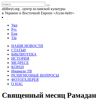
ahlibeyt.org - центр исламской культуры
в Украине и Восточной Европе «Ахли-бейт»
Укр
Рус
Eng
Tür
НАШИ НОВОСТИ
СТАТЬИ
БИБЛИОТЕКА
ИСТОРИЯ
МЕДРЕСЕ
КОРАН
Имамали ТВ
РЕЛИГИОЗНЫЕ ВОПРОСЫ
ФОТОГАЛЕРЕЯ
О НАС
Священный месяц Рамадан