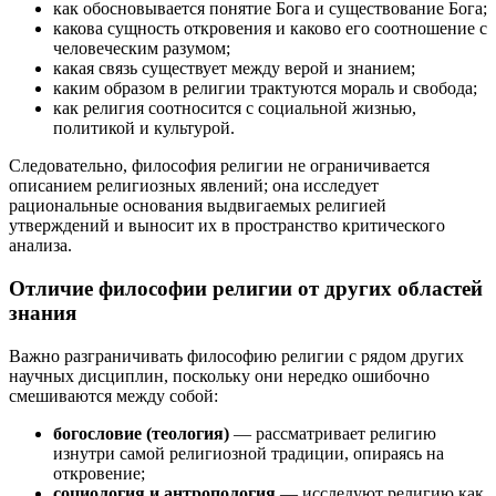
как обосновывается понятие Бога и существование Бога;
какова сущность откровения и каково его соотношение с
человеческим разумом;
какая связь существует между верой и знанием;
каким образом в религии трактуются мораль и свобода;
как религия соотносится с социальной жизнью,
политикой и культурой.
Следовательно, философия религии не ограничивается
описанием религиозных явлений; она исследует
рациональные основания выдвигаемых религией
утверждений и выносит их в пространство критического
анализа.
Отличие философии религии от других областей
знания
Важно разграничивать философию религии с рядом других
научных дисциплин, поскольку они нередко ошибочно
смешиваются между собой:
богословие (теология)
— рассматривает религию
изнутри самой религиозной традиции, опираясь на
откровение;
социология и антропология
— исследуют религию как