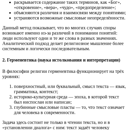
раскрывается содержание таких терминов, как «Бог»,
«откровение», «вера», «чудо», «предопределение»;
объясняются различия и взаимосвязи между понятиями;
устраняются возможные смысловые неопределённости.
Данный метод показывает, что во многих случаях споры
возникают именно из-за различий в понимании понятий:
люди используют одни и те же слова в разных значениях.
Аналитический подход делает религиозное мышление более
системным и логически последовательным.
2. Герменевтика (наука истолкования и интерпретации)
В философии религии герменевтика функционирует на трёх
уровнях:
поверхностный, или буквальный, смысл текста — язык,
грамматика, контекст;
историко-культурная среда — эпоха, в которой текст
был ниспослан или написан;
глубинные смысловые пласты — то, что текст означает
для человека в современности.
Задача здесь состоит не только в чтении текста, но и в
«установлении диалога» с ним: текст задаёт человеку