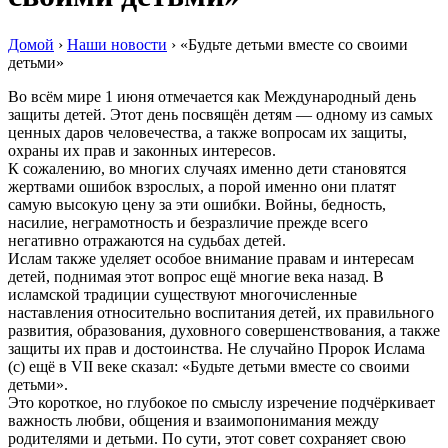
Домой
›
Наши новости
›
«Будьте детьми вместе со своими
детьми»
Во всём мире 1 июня отмечается как Международный день
защиты детей. Этот день посвящён детям — одному из самых
ценных даров человечества, а также вопросам их защиты,
охраны их прав и законных интересов.
К сожалению, во многих случаях именно дети становятся
жертвами ошибок взрослых, а порой именно они платят
самую высокую цену за эти ошибки. Войны, бедность,
насилие, неграмотность и безразличие прежде всего
негативно отражаются на судьбах детей.
Ислам также уделяет особое внимание правам и интересам
детей, поднимая этот вопрос ещё многие века назад. В
исламской традиции существуют многочисленные
наставления относительно воспитания детей, их правильного
развития, образования, духовного совершенствования, а также
защиты их прав и достоинства. Не случайно Пророк Ислама
(с) ещё в VII веке сказал: «Будьте детьми вместе со своими
детьми».
Это короткое, но глубокое по смыслу изречение подчёркивает
важность любви, общения и взаимопонимания между
родителями и детьми. По сути, этот совет сохраняет свою