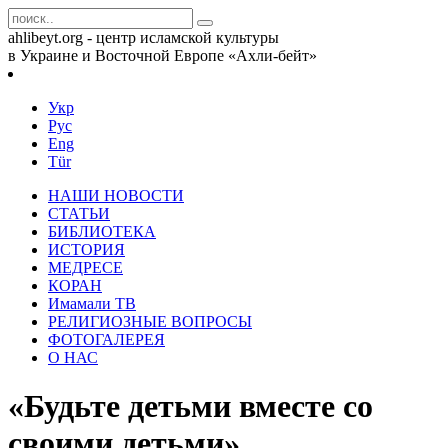
ahlibeyt.org - центр исламской культуры
в Украине и Восточной Европе «Ахли-бейт»
Укр
Рус
Eng
Tür
НАШИ НОВОСТИ
СТАТЬИ
БИБЛИОТЕКА
ИСТОРИЯ
МЕДРЕСЕ
КОРАН
Имамали ТВ
РЕЛИГИОЗНЫЕ ВОПРОСЫ
ФОТОГАЛЕРЕЯ
О НАС
«Будьте детьми вместе со
своими детьми»