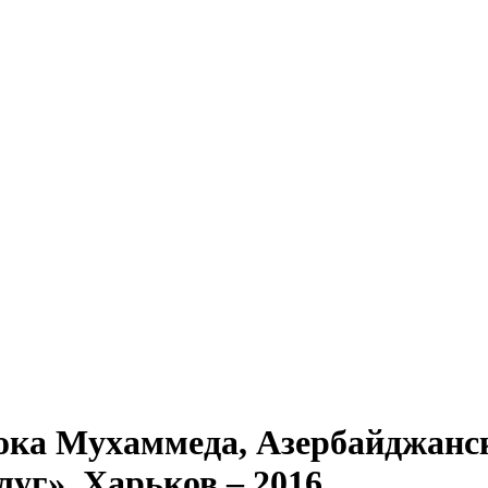
ока Мухаммеда, Азербайджанс
уг», Харьков – 2016