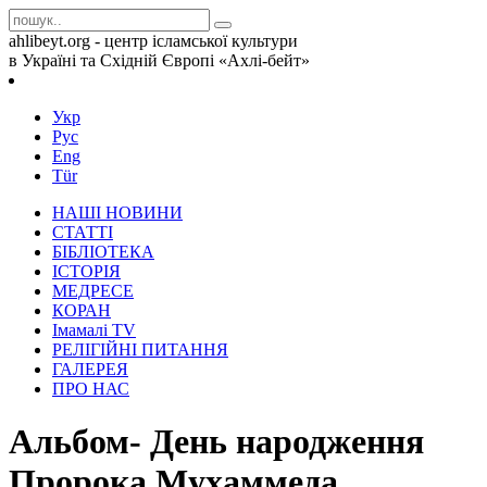
ahlibeyt.org - центр ісламської культури
в Україні та Східній Європі «Ахлі-бейт»
Укр
Рус
Eng
Tür
НАШІ НОВИНИ
СТАТТІ
БІБЛІОТЕКА
ІСТОРІЯ
МЕДРЕСЕ
КОРАН
Iмамалi TV
РЕЛІГІЙНІ ПИТАННЯ
ГАЛЕРЕЯ
ПРО НАС
Альбом- День народження
Пророка Мухаммеда,