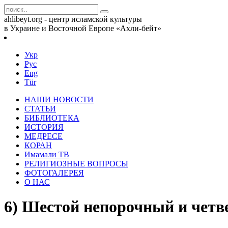
ahlibeyt.org - центр исламской культуры
в Украине и Восточной Европе «Ахли-бейт»
Укр
Рус
Eng
Tür
НАШИ НОВОСТИ
СТАТЬИ
БИБЛИОТЕКА
ИСТОРИЯ
МЕДРЕСЕ
КОРАН
Имамали ТВ
РЕЛИГИОЗНЫЕ ВОПРОСЫ
ФОТОГАЛЕРЕЯ
О НАС
6) Шестой непорочный и чет