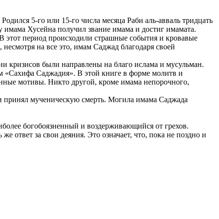
одился 5-го или 15-го числа месяца Раби аль-авваль тридцать
ру имама Хусейна получил звание имама и достиг имамата.
 В этот период происходили страшные события и кровавые
, несмотря на все это, имам Саджад благодаря своей
ии кризисов были направлены на благо ислама и мусульман.
м «Сахифа Саджадия». В этой книге в форме молитв и
нные мотивы. Никто другой, кроме имама непорочного,
а и принял мученическую смерть. Могила имама Саджада
наиболее богобоязненный и воздерживающийся от грехов.
е ответ за свои деяния. Это означает, что, пока не поздно и