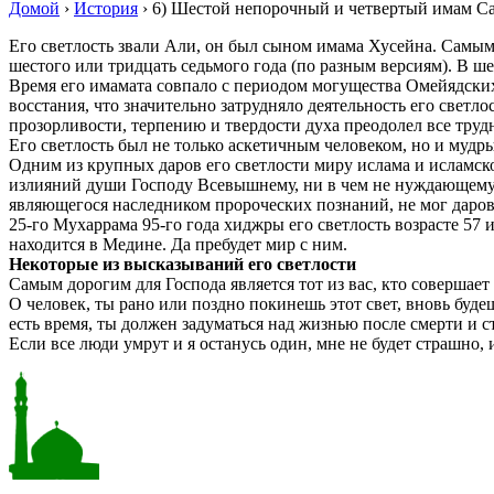
Домой
›
История
›
6) Шестой непорочный и четвертый имам С
Его светлость звали Али, он был сыном имама Хусейна. Самым
шестого или тридцать седьмого года (по разным версиям). В ш
Время его имамата совпало с периодом могущества Омейядских
восстания, что значительно затрудняло деятельность его светло
прозорливости, терпению и твердости духа преодолел все трудн
Его светлость был не только аскетичным человеком, но и мудр
Одним из крупных даров его светлости миру ислама и исламс
излияний души Господу Всевышнему, ни в чем не нуждающему
являющегося наследником пророческих познаний, не мог даров
25-го Мухаррама 95-го года хиджры его светлость возрасте 5
находится в Медине. Да пребудет мир с ним.
Некоторые из высказываний его светлости
Самым дорогим для Господа является тот из вас, кто совершае
О человек, ты рано или поздно покинешь этот свет, вновь будеш
есть время, ты должен задуматься над жизнью после смерти и с
Если все люди умрут и я останусь один, мне не будет страшно, 