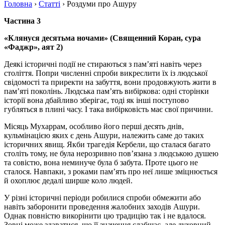
Головна
›
Статті
›
Роздуми про Ашуру
Частина 3
«Клянуся десятьма ночами»
(Священний Коран, сура
«Фаджр», аят 2)
Деякі історичні події не стираються з пам’яті навіть через
століття. Попри численні спроби викреслити їх із людської
свідомості та приректи на забуття, вони продовжують жити в
пам’яті поколінь. Людська пам’ять вибіркова: одні сторінки
історії вона дбайливо зберігає, тоді як інші поступово
губляться в плині часу. І така вибірковість має свої причини.
Місяць Мухаррам, особливо його перші десять днів,
кульмінацією яких є день Ашури, належить саме до таких
історичних явищ. Якби трагедія Кербели, що сталася багато
століть тому, не була нерозривно пов’язана з людською душею
та совістю, вона неминуче була б забута. Проте цього не
сталося. Навпаки, з роками пам’ять про неї лише зміцнюється
й охоплює дедалі ширше коло людей.
У різні історичні періоди робилися спроби обмежити або
навіть заборонити проведення жалобних заходів Ашури.
Однак повністю викорінити цю традицію так і не вдалося.
Зовні може здаватися, що її значення слабшає, але духовний