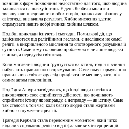
зовнішніх форм поклоніння недостатньо для того, щоб людина
залишалася на шляху істини. У день Кербели молитви
звершували представники обох сторін, однак саме різниця у
світогляді визначила результат. Хибне мислення здатне
спрямувати навіть добрі вчинки хибним шляхом.
Подібні приклади існують і сьогодні. Помилкові дії, що
здійснюються під релігійними гаслами, є наслідком не самої
релігії, а викривленого мислення та спотвореного розуміння її
сутності. Саме тому головною проблемою є не лише людські
вчинки, а передусім світогляд.
Коли мислення людини ґрунтується на істині, тоді й її вчинки
набувають правильного спрямування. Саме тому формуванню
правильного світогляду слід приділяти не менше уваги, ніж
самим актам поклоніння.
Події дня Ашури засвідчують, що іноді люди настільки
викривляють своє сприйняття дійсності, що починають
сприймати істину як неправду, а неправду — як істину. Саме
так сталося в той час, коли багато людей стали жертвами
хибного тлумачення релігії.
Трагедія Кербели стала переломним моментом, який чітко
відділив справжню релігію від її фальшивих інтерпретацій.