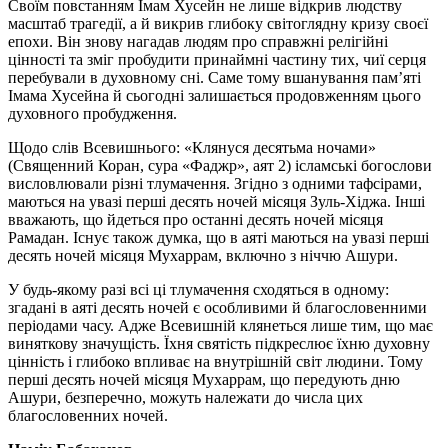
Своїм повстанням Імам Хусейн не лише відкрив людству
масштаб трагедії, а й викрив глибоку світоглядну кризу своєї
епохи. Він знову нагадав людям про справжні релігійні
цінності та зміг пробудити принаймні частину тих, чиї серця
перебували в духовному сні. Саме тому вшанування пам’яті
Імама Хусейна й сьогодні залишається продовженням цього
духовного пробудження.
Щодо слів Всевишнього: «Клянуся десятьма ночами»
(Священний Коран, сура «Фаджр», аят 2) ісламські богослови
висловлювали різні тлумачення. Згідно з одними тафсірами,
маються на увазі перші десять ночей місяця Зуль-Хіджа. Інші
вважають, що йдеться про останні десять ночей місяця
Рамадан. Існує також думка, що в аяті маються на увазі перші
десять ночей місяця Мухаррам, включно з ніччю Ашури.
У будь-якому разі всі ці тлумачення сходяться в одному:
згадані в аяті десять ночей є особливими й благословенними
періодами часу. Адже Всевишній клянеться лише тим, що має
виняткову значущість. Їхня святість підкреслює їхню духовну
цінність і глибоко впливає на внутрішній світ людини. Тому
перші десять ночей місяця Мухаррам, що передують дню
Ашури, безперечно, можуть належати до числа цих
благословенних ночей.