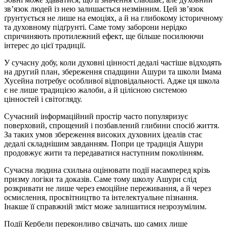
зв’язок людей із нею залишається незмінним. Цей зв’язок
ґрунтується не лише на емоціях, а й на глибокому історичному
та духовному підґрунті. Саме тому заборони нерідко
спричиняють протилежний ефект, ще більше посилюючи
інтерес до цієї традиції.
У сучасну добу, коли духовні цінності дедалі частіше відходять
на другий план, збереження спадщини Ашури та школи Імама
Хусейна потребує особливої відповідальності. Адже ця школа
є не лише традицією жалоби, а й цілісною системою
цінностей і світогляду.
Сучасний інформаційний простір часто популяризує
поверховий, спрощений і позбавлений глибини спосіб життя.
За таких умов збереження високих духовних ідеалів стає
дедалі складнішим завданням. Попри це традиція Ашури
продовжує жити та передаватися наступним поколінням.
Сучасна людина схильна оцінювати події насамперед крізь
призму логіки та доказів. Саме тому школу Ашури слід
розкривати не лише через емоційне переживання, а й через
осмислення, просвітництво та інтелектуальне пізнання.
Інакше її справжній зміст може залишитися незрозумілим.
Події Кербели переконливо свідчать, що самих лише