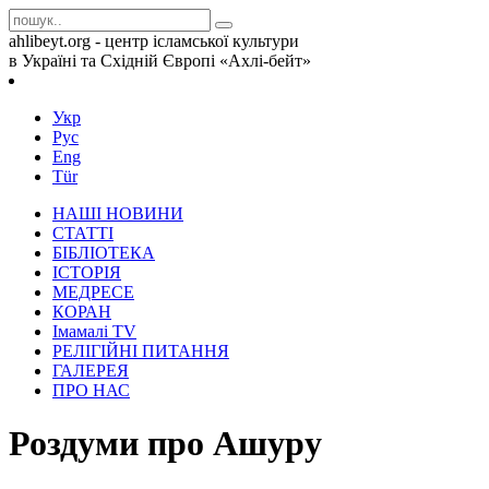
ahlibeyt.org - центр ісламської культури
в Україні та Східній Європі «Ахлі-бейт»
Укр
Рус
Eng
Tür
НАШІ НОВИНИ
СТАТТІ
БІБЛІОТЕКА
ІСТОРІЯ
МЕДРЕСЕ
КОРАН
Iмамалi TV
РЕЛІГІЙНІ ПИТАННЯ
ГАЛЕРЕЯ
ПРО НАС
Роздуми про Ашуру