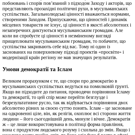
побоювань і спорів пов’язаний з підходом Заходу і акторів, що
представляють прозахідні політичні рухи, в мусульманських
суспільствах. Загальнолюдські цінності вважаються нормами,
створеними Заходом. Припускаючи, що цінностей і динамік
місцевих товариств не існує, ці цінності в якості абсолютних і
незаперечних диктуються мусульманським громадам. Але
коли ви спробуєте ці цінності в незміненому вигляді
прищеплювати мусульманським громадам, то побачите, що
суспільства закривають себе від вас. Тому ні один із
заснованих на поверхневому підході проектів «просвіти» і
модернізації країн регіону не мав значущих результатів.
Умови демократії та Іслам
Великим прорахунком є те, що спори про демократію в
мусульманських суспільствах ведуться на помилковій ґрунті.
Якщо ви підходите до питання, проводячи порівняння Ісламу
та демократії, то цей спір може перейти безглузде і
безрезультативне русло, так як відбувається порівняння двох
абсолютно різних за своєю суттю понять. Іслам – це засноване
на одкровенні ціле, він, як релігія, охоплює всі сторони життя
людини – його сьогоднішній день, минуле і вічне. Демократія
ж – це лише використовувана в політиці форма правління,
вона є продуктом людського розуму і схильна до змін. Якщо і