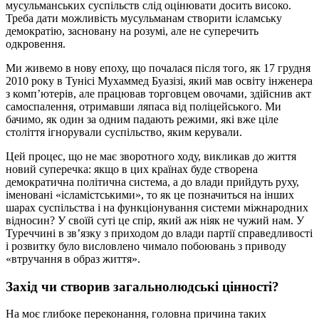
мусульманських суспільств слід оцінювати досить високо.
Треба дати можливість мусульманам створити ісламську
демократію, засновану на розумі, але не суперечить
одкровення.
Ми живемо в нову епоху, що почалася після того, як 17 грудня
2010 року в Тунісі Мухаммед Буазізі, який мав освіту інженера
з комп’ютерів, але працював торговцем овочами, здійснив акт
самоспалення, отримавши ляпаса від поліцейського. Ми
бачимо, як один за одним падають режими, які вже ціле
століття ігнорували суспільство, яким керували.
Цей процес, що не має зворотного ходу, викликав до життя
новий суперечка: якщо в цих країнах буде створена
демократична політична система, а до влади прийдуть руху,
іменовані «ісламістськими», то як це позначиться на інших
шарах суспільства і на функціонування системи міжнародних
відносин? У своїй суті це спір, який аж ніяк не чужий нам. У
Туреччині в зв’язку з приходом до влади партії справедливості
і розвитку було висловлено чимало побоювань з приводу
«втручання в образ життя».
Захід чи створив загальнолюдські цінності?
На моє глибоке переконання, головна причина таких