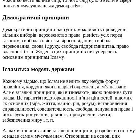
можливо вести якийсь спір, то його слід було б вести в сфері
поняття «мусульманська демократія».
Демократичні принципи
Демократичні принципи наступні: можливість проведення
вільних виборів, верховенство права, рівність усіх перед
законом, свобода совісті та віросповідання, свобода
переконання, слова і друку, свобода підприємництва, право
власності і т. п. Жоден з цих принципів не суперечить
основним принципам Ісламу.
Ісламська модель держави
Кожному відомо, що Іслам не велить яку-небудь форму
правління, кордони якої в шаріаті окреслені, а ім’я названо.
Але є загальні принципи, які визначають, якою повинна бути
влада. Це гарантія недоторканності п’яти цінностей, відомих
як основних (віра, життя, майно, рід, розум), встановлення
справедливості, совещательность, свобода, панування права і
його функціонування, рівність, придушення смути,
забезпечення миру і т. п.
Аллах встановив лише загальні принципи, розробити систему
ж надав самим мусульманам. Створивши на основі цих