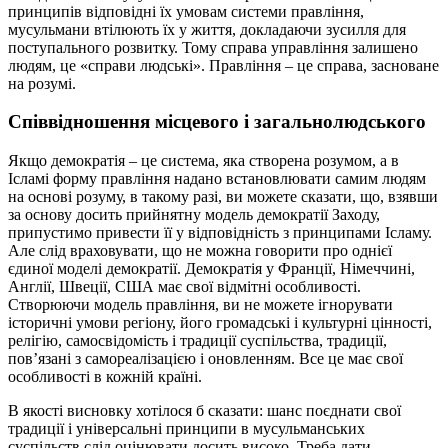
принципів відповідні їх умовам системи правління,
мусульмани втілюють їх у життя, докладаючи зусилля для
поступального розвитку. Тому справа управління залишено
людям, це «справи людські». Правління – це справа, засноване
на розумі.
Співвідношення місцевого і загальнолюдського
Якщо демократія – це система, яка створена розумом, а в
Ісламі форму правління надано встановлювати самим людям
на основі розуму, в такому разі, ви можете сказати, що, взявши
за основу досить прийнятну модель демократії Заходу,
припустимо привести її у відповідність з принципами Ісламу.
Але слід враховувати, що не можна говорити про однієї
єдиної моделі демократії. Демократія у Франції, Німеччині,
Англії, Швеції, США має свої відмітні особливості.
Створюючи модель правління, ви не можете ігнорувати
історичні умови регіону, його громадські і культурні цінності,
релігію, самосвідомість і традиції суспільства, традиції,
пов’язані з самореалізацією і оновленням. Все це має свої
особливості в кожній країні.
В якості висновку хотілося б сказати: шанс поєднати свої
традиції і універсальні принципи в мусульманських
суспільств слід оцінювати досить високо. Треба дати