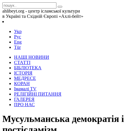
ahlibeyt.org - центр ісламської культури
в Україні та Східній Європі «Ахлі-бейт»
Укр
Рус
Eng
Tür
НАШІ НОВИНИ
СТАТТІ
БІБЛІОТЕКА
ІСТОРІЯ
МЕДРЕСЕ
КОРАН
Iмамалi TV
РЕЛІГІЙНІ ПИТАННЯ
ГАЛЕРЕЯ
ПРО НАС
Мусульманська демократія і
постісламізм