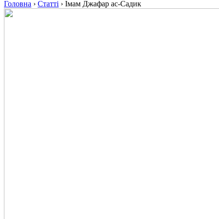
Головна
›
Статті
›
Імам Джафар ас-Садик