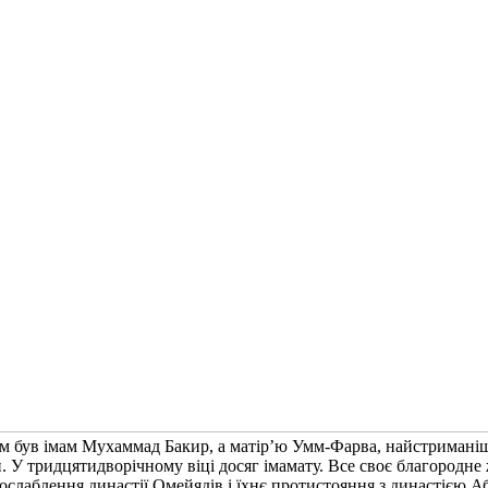
ком був імам Мухаммад Бакир, а матір’ю Умм-Фарва, найстриманіш
ри. У тридцятидворічному віці досяг імамату. Все своє благородн
 ослаблення династії Омейядів і їхнє протистояння з династією А