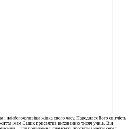
а і найбогоязливіша жінка свого часу. Народився його світлість
е життя імам Садик присвятив вихованню тисяч учнів. Він
ббасидів – для поширення ісламської просвіти і науки серед