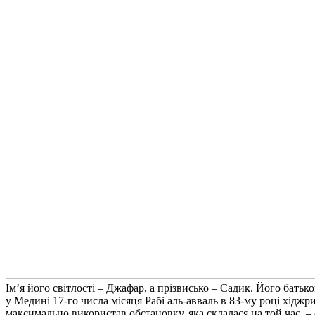
Ім’я його світлості – Джафар, а прізвисько – Садик. Його бать
у Медині 17-го числа місяця Рабі аль-авваль в 83-му році хідж
максимально використав обстановку, яка склалася на той час, –