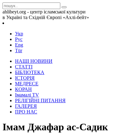
ahlibeyt.org - центр ісламської культури
в Україні та Східній Європі «Ахлі-бейт»
Укр
Рус
Eng
Tür
НАШІ НОВИНИ
СТАТТІ
БІБЛІОТЕКА
ІСТОРІЯ
МЕДРЕСЕ
КОРАН
Iмамалi TV
РЕЛІГІЙНІ ПИТАННЯ
ГАЛЕРЕЯ
ПРО НАС
Імам Джафар ас-Садик