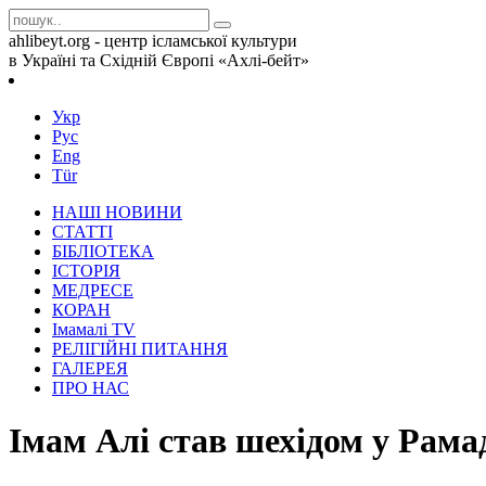
ahlibeyt.org - центр ісламської культури
в Україні та Східній Європі «Ахлі-бейт»
Укр
Рус
Eng
Tür
НАШІ НОВИНИ
СТАТТІ
БІБЛІОТЕКА
ІСТОРІЯ
МЕДРЕСЕ
КОРАН
Iмамалi TV
РЕЛІГІЙНІ ПИТАННЯ
ГАЛЕРЕЯ
ПРО НАС
Імам Алі став шехідом у Рама