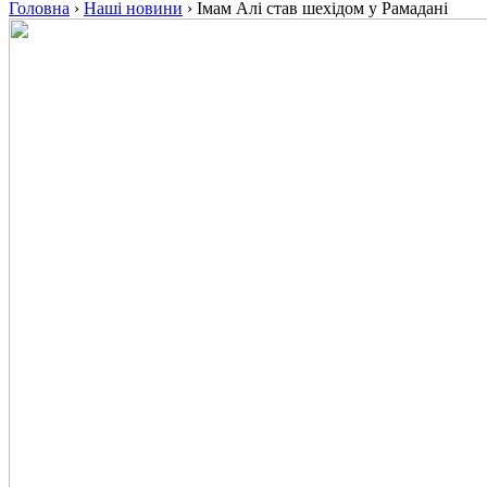
Головна
›
Наші новини
›
Імам Алі став шехідом у Рамадані