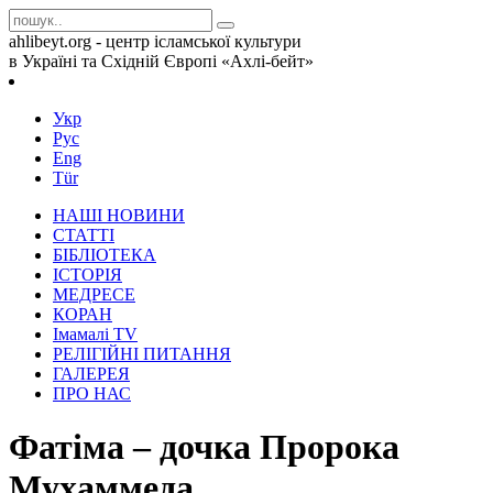
ahlibeyt.org - центр ісламської культури
в Україні та Східній Європі «Ахлі-бейт»
Укр
Рус
Eng
Tür
НАШІ НОВИНИ
СТАТТІ
БІБЛІОТЕКА
ІСТОРІЯ
МЕДРЕСЕ
КОРАН
Iмамалi TV
РЕЛІГІЙНІ ПИТАННЯ
ГАЛЕРЕЯ
ПРО НАС
Фатіма – дочка Пророка
Мухаммеда