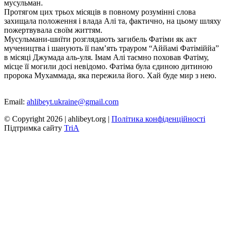
мусульман.
Протягом цих трьох місяців в повному розумінні слова
захищала положення і влада Алі та, фактично, на цьому шляху
пожертвувала своїм життям.
Мусульмани-шиїти розглядають загибель Фатіми як акт
мучеництва і шанують її пам’ять трауром “Аййамі Фатіміййа”
в місяці Джумада аль-уля. Імам Алі таємно поховав Фатіму,
місце її могили досі невідомо. Фатіма була єдиною дитиною
пророка Мухаммада, яка пережила його. Хай буде мир з нею.
Email:
ahlibeyt.ukraine@gmail.com
© Copyright 2026 | ahlibeyt.org |
Політика конфіденційності
Пiдтримка сайту
TriA