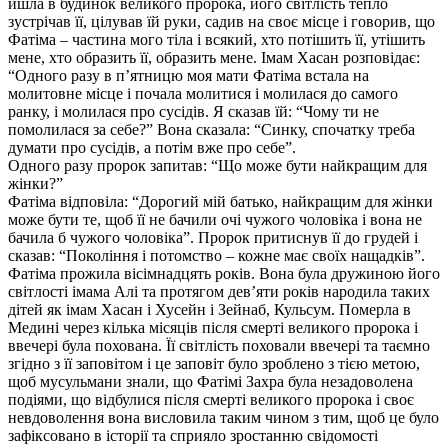
йшла в будинок великого пророка, його світлість тепло
зустрічав її, цілував їй руки, садив на своє місце і говорив, що
Фатіма – частина мого тіла і всякий, хто потішить її, утішить
мене, хто образить її, образить мене. Імам Хасан розповідає:
“Одного разу в п’ятницю моя мати Фатіма встала на
молитовне місце і почала молитися і молилася до самого
ранку, і молилася про сусідів. Я сказав їй: “Чому ти не
помолилася за себе?” Вона сказала: “Синку, спочатку треба
думати про сусідів, а потім вже про себе”.
Одного разу пророк запитав: “Що може бути найкращим для
жінки?”
Фатіма відповіла: “Дорогий мій батько, найкращим для жінки
може бути те, щоб її не бачили очі чужого чоловіка і вона не
бачила б чужого чоловіка”. Пророк притиснув її до грудей і
сказав: “Покоління і потомство – кожне має своїх нащадків”.
Фатіма прожила вісімнадцять років. Вона була дружиною його
світлості імама Алі та протягом дев’яти років народила таких
дітей як імам Хасан і Хусейн і Зейнаб, Кульсум. Померла в
Медині через кілька місяців після смерті великого пророка і
ввечері була похована. Її світлість поховали ввечері та таємно
згідно з її заповітом і це заповіт було зроблено з тією метою,
щоб мусульмани знали, що Фатімі Захра була незадоволена
подіями, що відбулися після смерті великого пророка і своє
невдоволення вона висловила таким чином з тим, щоб це було
зафіксовано в історії та сприяло зростанню свідомості