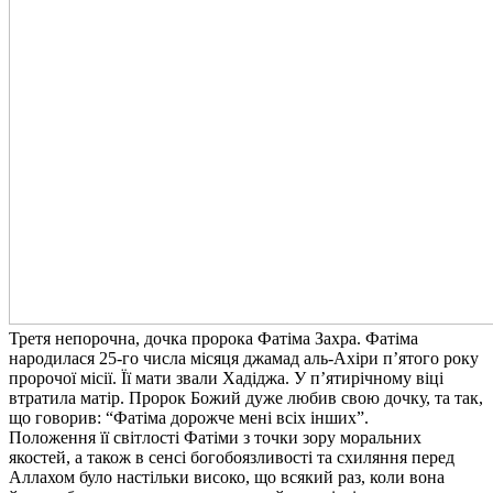
Третя непорочна, дочка пророка Фатіма Захра. Фатіма
народилася 25-го числа місяця джамад аль-Ахіри п’ятого року
пророчої місії. Її мати звали Хадіджа. У п’ятирічному віці
втратила матір. Пророк Божий дуже любив свою дочку, та так,
що говорив: “Фатіма дорожче мені всіх інших”.
Положення її світлості Фатіми з точки зору моральних
якостей, а також в сенсі богобоязливості та схиляння перед
Аллахом було настільки високо, що всякий раз, коли вона