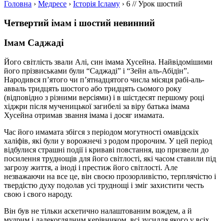
Головна
›
Медресе
›
Історія Ісламу
›
6 // Урок шостий
Четвертий імам і шостий невинний
Імам Саджаді
Його світлість звали Алі, син імама Хусейна. Найвідомішими
його прізвиськами були “Саджаді” і “Зейн аль-Абідін”.
Народився п’ятого чи п’ятнадцятого числа місяця рабі-аль-
авваль тридцять шостого або тридцять сьомого року
(відповідно з різними версіями) і в шістдесят першому році
хіджри після мученицької загибелі за віру батька імама
Хусейна отримав звання імама і досяг имамата.
Час його имамата збігся з періодом могутності омавідскіх
халіфів, які були у ворожнечі з родом пророчим. У цей період
відбулися страшні події і криваві повстання, що призвели до
посилення труднощів для його світлості, які часом ставили під
загрозу життя, а іноді і престиж його світлості. Але
незважаючи на все це, він своєю прозорливістю, терплячістю і
твердістю духу подолав усі труднощі і зміг захистити честь
свою і свого народу.
Він був не тільки аскетично налаштованим вождем, а й
мудрим і далекоглядним керівником, всі зусилля якого у всіх