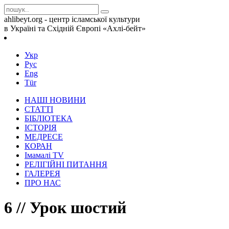
ahlibeyt.org - центр ісламської культури
в Україні та Східній Європі «Ахлі-бейт»
Укр
Рус
Eng
Tür
НАШІ НОВИНИ
СТАТТІ
БІБЛІОТЕКА
ІСТОРІЯ
МЕДРЕСЕ
КОРАН
Iмамалi TV
РЕЛІГІЙНІ ПИТАННЯ
ГАЛЕРЕЯ
ПРО НАС
6 // Урок шостий