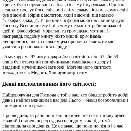
кризах були спрямовані на благо ісламу і мусульман. Однією з
великих послуг його світлості світу ісламу і ісламському освіті
був відомий збірник молитов, який відомий під назвою
“Сахіфа Саджаді”. У цій книзі в формі молитов і виливу душі
Господу Всевишньому і ні в чому не має потреби виражені
ідейні, філософські, моральні та громадські мотиви. І
насправді, подібну книгу ніхто інший крім імама
непорочного, що є спадкоємцем пророчих знань, не міг
уявити в розпорядження народу.
25 мухаррама 95 року хіджри його світлість віці 57 або 59
років був отруєний поплічниками омавідского двору і
відданий мученицької загибелі. Могила його світлості
знаходиться в Медині. Хай буде мир з ним.
Деякі висловлювання його світлості:
Найдорожчим для Господа є той з вас, хто більше робить добрі
діянь і найповажнішим з вас для Нього – більш богобоязливий
і помірний від гріхів.
Про людина, ти рано чи пізно покинеш цей світ і знову будеш
жвавий i станеш перед судом господнім, так підготуй
відповідь за свої діяння. Це означає, що поки не пізно і є час