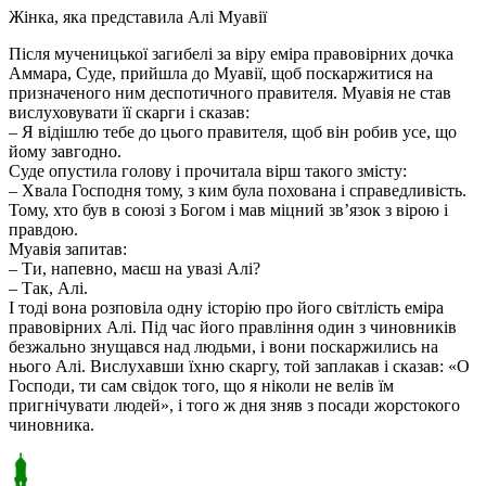
Жінка, яка представила Алі Муавії
Після мученицької загибелі за віру еміра правовірних дочка
Аммара, Суде, прийшла до Муавії, щоб поскаржитися на
призначеного ним деспотичного правителя. Муавія не став
вислуховувати її скарги і сказав:
– Я відішлю тебе до цього правителя, щоб він робив усе, що
йому завгодно.
Суде опустила голову і прочитала вірш такого змісту:
– Хвала Господня тому, з ким була похована і справедливість.
Тому, хто був в союзі з Богом і мав міцний зв’язок з вірою і
правдою.
Муавія запитав:
– Ти, напевно, маєш на увазі Алі?
– Так, Алі.
І тоді вона розповіла одну історію про його світлість еміра
правовірних Алі. Під час його правління один з чиновників
безжально знущався над людьми, і вони поскаржились на
нього Алі. Вислухавши їхню скаргу, той заплакав і сказав: «О
Господи, ти сам свідок того, що я ніколи не велів їм
пригнічувати людей», і того ж дня зняв з посади жорстокого
чиновника.