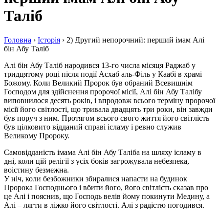
Таліб
Головна
›
Історія
›
2) Другий непорочний: перший імам Алі
бін Абу Таліб
Алі бін Абу Таліб народився 13-го числа місяця Раджаб у
тридцятому році після події Асхаб аль-Філь у Каабі в храмі
Божому. Коли Великий Пророк був обраний Всевишнім
Господом для здійснення пророчої місії, Алі бін Абу Талібу
виповнилося десять років, і впродовж всього терміну пророчої
місії його світлості, що тривала двадцять три роки, він завжди
був поруч з ним. Протягом всього свого життя його світлість
був цілковито відданий справі ісламу і ревно служив
Великому Пророку.
Самовідданість імама Алі бін Абу Таліба на шляху ісламу в
дні, коли цій релігії з усіх боків загрожувала небезпека,
воістину безмежна.
У ніч, коли безбожники збиралися напасти на будинок
Пророка Господнього і вбити його, його світлість сказав про
це Алі і пояснив, що Господь велів йому покинути Медину, а
Алі – лягти в ліжко його світлості. Алі з радістю погодився.