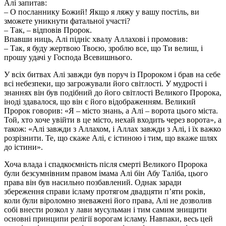
Алі запитав:
– О посланнику Божий! Якщо я ляжу у вашу постіль, ви
зможете уникнути фатальної участі?
– Так, – відповів Пророк.
Впавши ниць, Алі підніс хвалу Аллахові і промовив:
– Так, я буду жертвою Твоєю, зроблю все, що Ти велиш, і
прошу удачі у Господа Всевишнього.
У всіх битвах Алі завжди був поруч із Пророком і брав на себе
всі небезпеки, що загрожували його світлості. У мудрості і
знаннях він був подібний до його світлості Великого Пророка,
іноді здавалося, що він є його відображенням. Великий
Пророк говорив: «Я – місто знань, а Алі – ворота цього міста.
Той, хто хоче увійти в це місто, нехай входить через ворота», а
також: «Алі завжди з Аллахом, і Аллах завжди з Алі, і їх важко
розрізнити. Те, що скаже Алі, є істиною і тим, що вкаже шлях
до істини».
Хоча влада і спадкоємність після смерті Великого Пророка
були безсумнівним правом імама Алі бін Абу Таліба, цього
права він був насильно позбавлений. Однак заради
збереження справи ісламу протягом двадцяти п’яти років,
коли були віроломно зневажені його права, Алі не дозволив
собі внести розкол у лави мусульман і тим самим знищити
основні принципи релігії ворогам ісламу. Навпаки, весь цей