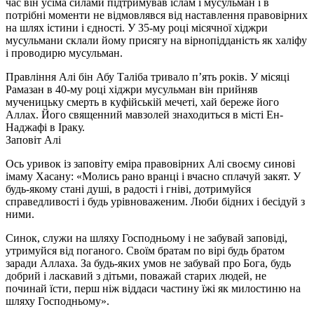
час він усіма силами підтримував іслам і мусульман і в
потрібні моменти не відмовлявся від наставлення правовірних
на шлях істини і єдності. У 35-му році місячної хіджри
мусульмани склали йому присягу на вірнопідданість як халіфу
і проводирю мусульман.
Правління Алі бін Абу Таліба тривало п’ять років. У місяці
Рамазан в 40-му році хіджри мусульман він прийняв
мученицьку смерть в куфійській мечеті, хай береже його
Аллах. Його священний мавзолей знаходиться в місті Ен-
Наджафі в Іраку.
Заповіт Алі
Ось уривок із заповіту еміра правовірних Алі своєму синові
імаму Хасану: «Молись рано вранці і вчасно сплачуй закят. У
будь-якому стані душі, в радості і гніві, дотримуйся
справедливості і будь урівноваженим. Люби бідних і бесідуй з
ними.
Синок, служи на шляху Господньому і не забувай заповіді,
утримуйся від поганого. Своїм братам по вірі будь братом
заради Аллаха. За будь-яких умов не забувай про Бога, будь
добрий і ласкавий з дітьми, поважай старих людей, не
починай їсти, перш ніж віддаси частину їжі як милостиню на
шляху Господньому».