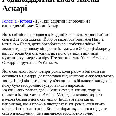
Аскарі
Головна
›
Історія
›
13) Тринадцятий непорочний і
одинадцятий імам Хасан Аскарі
Його світлість народився в Медині 8-го числа місяця Рабі ас-
сані в 232 році хіджри. Його батьком був імам Алі Нагі, а
матір’ю – Саліл, дуже богобоязлива і побожна жінка. У
двадцятидворічному віці досяг імамату, а в 260 році хіджри у
віці 28 років був отруєний, як і його батько, і прийняв
мученицьку смерть за віру. Похований імам Хасан Аскарі в
Самаррі поруч зі своїм батьком.
Його світлості було чотири роки, коли разом з батьком він
оселився в Самаррі, де перебував під контролем аббасидського
двору. Іноді він потрапляв у в’язницю, і в більшості випадків
йому було заборонено зустрічатися з народом.
Іса бін Сабіх розповідає: «Коли я був у в’язниці, туди ж
привели імама Хасана Аскарі. Мені дали велику користь
наукові бесіди з його світлістю. Іноді він мені казав,
наприклад, що я прожив шістдесят п’ять років, стільки-то
місяців і стільки-то днів. Коли я підраховував роки від дати
свого народження, це виявлялося абсолютно точно».