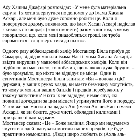
Абу Хашим Джафарі розповідає: «У мене була матеріальна
скрута, і я хотів звернутися по допомогу до імама Хасана
Аскарі, але мені було дуже соромно робити це. Коли я
повернувся додому, виявилося, що імам Хасан Аскарі надіслав
з кимось сто ашрафі (золоті монети) разом з листом, в якому
говорилося, що, коли мені знадобляться гроші, не треба
соромитися і слід звертатися до нього».
Одного разу аббасидський халіф Мостансер Білла прибув до
Самарри, відвідав могили імама Нагі і імама Хасана Аскарі, а
звідти вирушив у мавзолей аббасидських халіфів. Коли він
підійшов до мавзолею, то побачив, що навколо дуже брудно, –
було зрозуміло, що ніхто не відвідує це місце. Один із
супутників Мостансера Білли запитав: «Ви – володар цієї
держави, у ваших руках влада, ви маєте безмежну могутність,
то чому ж могили ваших батьків і предків перебувають у
такому запустінні? Ніхто їх не відвідує, немає слуг, які
повинні доглядати за цим місцем і утримувати його в порядку.
У той же час могили нащадків Алі (імама Алі ан-Нагі і імама
Аскарі), як ви бачите, дуже чисті, обкладені килимами і
прикрашені лампадами».
Мостансер сказав: «Це – Боже веління. Якщо ми надумаємо
змусити людей шанувати могили наших предків, це буде
практично неможливо. (Люди щиро люблять їх (Ахль аль-