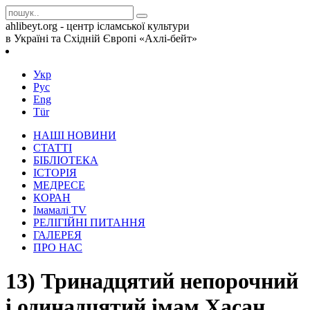
ahlibeyt.org - центр ісламської культури
в Україні та Східній Європі «Ахлі-бейт»
Укр
Рус
Eng
Tür
НАШІ НОВИНИ
СТАТТІ
БІБЛІОТЕКА
ІСТОРІЯ
МЕДРЕСЕ
КОРАН
Iмамалi TV
РЕЛІГІЙНІ ПИТАННЯ
ГАЛЕРЕЯ
ПРО НАС
13) Тринадцятий непорочний
і одинадцятий імам Хасан