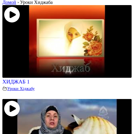
Домой
›
Уроки Хиджаба
ХИДЖАБ 1
Уроки Хіджабу