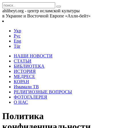
ahlibeyt.org - центр исламской культуры
в Украине и Восточной Европе «Ахли-бейт»
Укр
Рус
Eng
Tür
НАШИ НОВОСТИ
СТАТЬИ
БИБЛИОТЕКА
ИСТОРИЯ
МЕДРЕСЕ
КОРАН
Имамали ТВ
РЕЛИГИОЗНЫЕ ВОПРОСЫ
ФОТОГАЛЕРЕЯ
О НАС
Политика
конфиденциальности