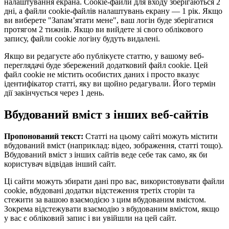
налаштування екрана. Cookie-файли для входу зберігаються 2
дні, а файли cookie-файлів налаштувань екрану — 1 рік. Якщо
ви виберете "Запам’ятати мене", ваш логін буде зберігатися
протягом 2 тижнів. Якщо ви вийдете зі свого облікового
запису, файли cookie логіну будуть видалені.
Якщо ви редагуєте або публікуєте статтю, у вашому веб-
переглядачі буде збережений додатковий файл cookie. Цей
файл cookie не містить особистих даних і просто вказує
ідентифікатор статті, яку ви щойно редагували. Його термін
дії закінчується через 1 день.
Вбудований вміст з інших веб-сайтів
Пропонований текст:
Статті на цьому сайті можуть містити
вбудований вміст (наприклад: відео, зображення, статті тощо).
Вбудований вміст з інших сайтів веде себе так само, як би
користувач відвідав інший сайт.
Ці сайти можуть збирати дані про вас, використовувати файли
cookie, вбудовані додатки відстеження третіх сторін та
стежити за вашою взаємодією з цим вбудованим вмістом.
Зокрема відстежувати взаємодію з вбудованим вмістом, якщо
у вас є обліковий запис і ви увійшли на цей сайт.