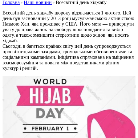
Головна
›
Наші новини
›
Всесвітній день хіджабу
Всесвітній день хіджабу щороку відзначається 1 лютого. Цей
день був заснований у 2013 році мусульманською активісткою
Назмою Хан, яка проживає у США. Його мета — привернути
увагу до права жінок на свободу віросповідання та вибір
одягу, а також зменшити стереотипи щодо жінок, які носять
хіджаб.
Сьогодні в багатьох країнах світу цей день супроводжується
просвітницькими заходами, громадськими обговореннями та
соціальними кампаніями. Ініціатива спрямована на зміцнення
взаєморозуміння та поваги між представниками різних
культур і релігій.