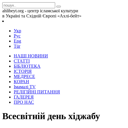
ahlibeyt.org - центр ісламської культури
в Україні та Східній Європі «Ахлі-бейт»
Укр
Рус
Eng
Tür
НАШІ НОВИНИ
СТАТТІ
БІБЛІОТЕКА
ІСТОРІЯ
МЕДРЕСЕ
КОРАН
Iмамалi TV
РЕЛІГІЙНІ ПИТАННЯ
ГАЛЕРЕЯ
ПРО НАС
Всесвітній день хіджабу