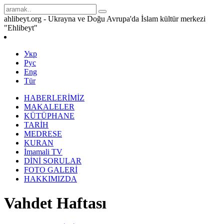
ahlibeyt.org - Ukrayna ve Doğu Avrupa'da İslam kültür merkezi
"Ehlibeyt"
Укр
Рус
Eng
Tür
HABERLERİMİZ
MAKALELER
KÜTÜPHANE
TARİH
MEDRESE
KURAN
İmamali TV
DİNİ SORULAR
FOTO GALERİ
HAKKIMIZDA
Vahdet Haftası