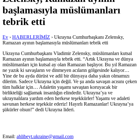
başlamasıyla müslümanları
tebrik etti
Ev
›
HABERLERİMİZ
›
Ukrayna Cumhurbaşkanı Zelensky,
Ramazan ayının başlamasıyla müslümanları tebrik etti
Ukrayna Cumhurbaşkanı Vladimir Zelensky, müslümanları kutsal
Ramazan ayının başlamasıyla tebrik etti. “Artık Ukrayna ve dünya
müslümanları için kutsal ay olan Ramazan başlıyor. Bu yıl Ramazan
ne yazık ki savaşların ve dinmeyen acıların gölgesinde kalıyor…
Yine de bu ayda dürüst ve adil bir dünyaya daha yakın olmamızı
dilerim. Sadece Ukrayna için değil. Ve şu anda savaşın acısını çeken
tüm halklar için… Adaletin yaşamı savaştan koruyacak bir
birlikteliği sağlamak insanlığın elindedir. Ukrayna’ya ve
ukraynalılara yardım eden herkese teşekkürler! Yaşamı ve adaleti
savunan herkese teşekkür ederiz! Hayırlı Ramazanlar! Ukrayna’ya
şükürler olsun!” dedi Ukrayna lideri.
Email:
ahlibeyt.ukraine@gmail.com