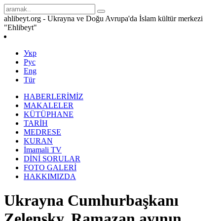
ahlibeyt.org - Ukrayna ve Doğu Avrupa'da İslam kültür merkezi
"Ehlibeyt"
Укр
Рус
Eng
Tür
HABERLERİMİZ
MAKALELER
KÜTÜPHANE
TARİH
MEDRESE
KURAN
İmamali TV
DİNİ SORULAR
FOTO GALERİ
HAKKIMIZDA
Ukrayna Cumhurbaşkanı
Zelensky, Ramazan ayının