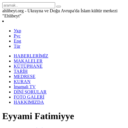
ahlibeyt.org - Ukrayna ve Doğu Avrupa'da İslam kültür merkezi
"Ehlibeyt"
Укр
Рус
Eng
Tür
HABERLERİMİZ
MAKALELER
KÜTÜPHANE
TARİH
MEDRESE
KURAN
İmamali TV
DİNİ SORULAR
FOTO GALERİ
HAKKIMIZDA
Eyyami Fatimiyye