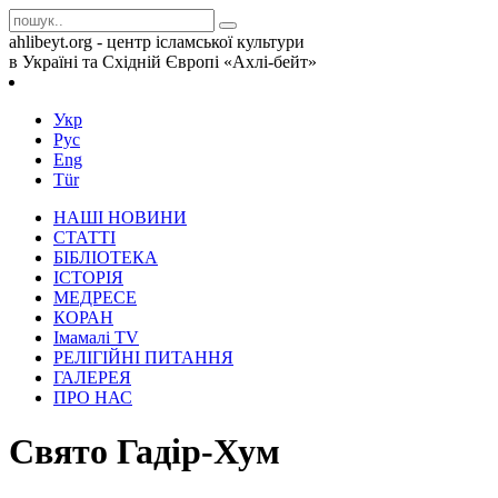
ahlibeyt.org - центр ісламської культури
в Україні та Східній Європі «Ахлі-бейт»
Укр
Рус
Eng
Tür
НАШІ НОВИНИ
СТАТТІ
БІБЛІОТЕКА
ІСТОРІЯ
МЕДРЕСЕ
КОРАН
Iмамалi TV
РЕЛІГІЙНІ ПИТАННЯ
ГАЛЕРЕЯ
ПРО НАС
Свято Гадір-Хум