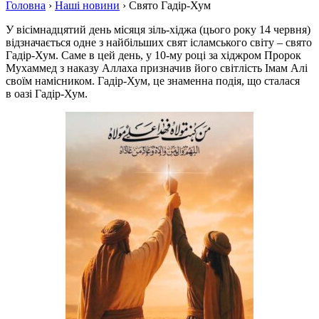
Головна
›
Наші новини
›
Свято Гадір-Хум
У вісімнадцятий день місяця зіль-хіджа (цього року 14 червня)
відзначається одне з найбільших свят ісламського світу – свято
Гадір-Хум. Саме в цей день, у 10-му році за хіджром Пророк
Мухаммед з наказу Аллаха призначив його світлість Імам Алі
своїм намісником. Гадір-Хум, це знаменна подія, що сталася
в оазі Гадір-Хум.