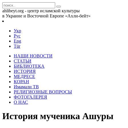
ahlibeyt.org - центр исламской культуры
в Украине и Восточной Европе «Ахли-бейт»
Укр
Рус
Eng
Tür
НАШИ НОВОСТИ
СТАТЬИ
БИБЛИОТЕКА
ИСТОРИЯ
МЕДРЕСЕ
КОРАН
Имамали ТВ
РЕЛИГИОЗНЫЕ ВОПРОСЫ
ФОТОГАЛЕРЕЯ
О НАС
История мученика Ашуры