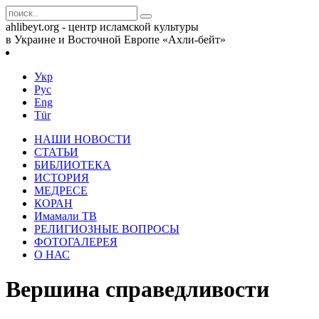
ahlibeyt.org - центр исламской культуры
в Украине и Восточной Европе «Ахли-бейт»
Укр
Рус
Eng
Tür
НАШИ НОВОСТИ
СТАТЬИ
БИБЛИОТЕКА
ИСТОРИЯ
МЕДРЕСЕ
КОРАН
Имамали ТВ
РЕЛИГИОЗНЫЕ ВОПРОСЫ
ФОТОГАЛЕРЕЯ
О НАС
Вершина справедливости