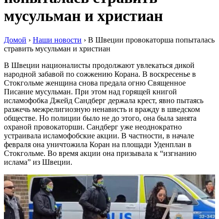
мусульман и христиан
Домой
›
Наши новости
›
В Швеции провокаторша попыталась
стравить мусульман и христиан
В Швеции националисты продолжают увлекаться дикой
народной забавой по сожжению Корана. В воскресенье в
Стокгольме женщина снова предала огню Священное
Писание мусульман. При этом над горящей книгой
исламофобка Джейд Сандберг держала крест, явно пытаясь
разжечь межрелигиозную ненависть и вражду в шведском
обществе. Но полиции было не до этого, она была занята
охраной провокаторши. Сандберг уже неоднократно
устраивала исламофобские акции. В частности, в начале
февраля она уничтожила Коран на площади Уденплан в
Стокгольме. Во время акции она призывала к “изгнанию
ислама” из Швеции.