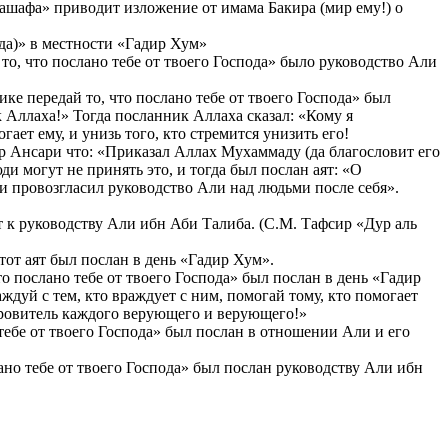
Кашафа» приводит изложение от имама Бакира (мир ему!) о
ода)» в местности «Гадир Хум»
то, что послано тебе от твоего Господа» было руководство Али
ке передай то, что послано тебе от твоего Господа» был
к Аллаха!» Тогда посланник Аллаха сказал: «Кому я
ает ему, и унизь того, кто стремится унизить его!
р Ансари что: «Приказал Аллах Мухаммаду (да благословит его
и могут не принять это, и тогда был послан аят: «О
 и провозгласил руководство Али над людьми после себя».
к руководству Али ибн Аби Талиба. (С.М. Тафсир «Дур аль
тот аят был послан в день «Гадир Хум».
о послано тебе от твоего Господа» был послан в день «Гадир
дуй с тем, кто враждует с ним, помогай тому, кто помогает
окровитель каждого верующего и верующего!»
тебе от твоего Господа» был послан в отношении Али и его
но тебе от твоего Господа» был послан руководству Али ибн