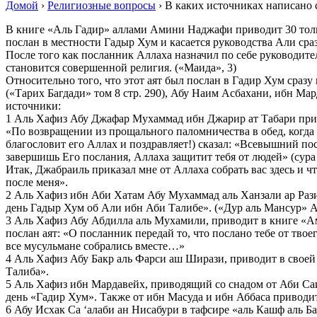
Домой
›
Религиозные вопросы
›
В каких источниках написано 
В книге «Аль Гадир» аллами Амини Наджафи приводит 30 только
послан в местности Гадыр Хум и касается руководства Али сраз
После того как посланник Аллаха назначил по себе руководит
становится совершенной религия. («Маида», 3)
Относительно того, что этот аят был послан в Гадир Хум сраз
(«Тарих Багдади» том 8 стр. 290), Абу Наим Асбахани, ибн М
источники:
1 Аль Хафиз Абу Джафар Мухаммад ибн Джарир ат Табари приво
«По возвращении из прощального паломничества в обед, когда с
благословит его Аллах и поздравляет!) сказал: «Всевышний посл
завершишь Его послания, Аллаха защитит тебя от людей» (сура 5
Итак, Джабраиль приказал мне от Аллаха собрать вас здесь и 
после меня».
2 Аль Хафиз ибн Аби Хатам Абу Мухаммад аль Ханзали ар Рази,
день Гадыр Хум об Али ибн Аби Талибе». («Дур аль Мансур» Ас 
3 Аль Хафиз Абу Абдилла аль Мухамили, приводит в книге «Ам
послан аят: «О посланник передай то, что послано тебе от тво
все мусульмане собрались вместе…»
4 Аль Хафиз Абу Бакр аль Фарси аш Ширази, приводит в своей
Талиба».
5 Аль Хафиз ибн Мардавейх, приводящий со снадом от Аби Саид
день «Гадир Хум». Также от ибн Масуда и ибн Аббаса приводит 
6 Абу Исхак Са ‘алаби ан Нисабури в тафсире «аль Кашф аль Ба