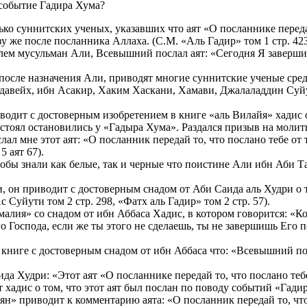
событие Гадира Хума?
 суннитских ученых, указавших что аят «О посланнике передай 
у же после посланника Аллаха. (С.М. «Аль Гадир» том 1 стр. 423
елем мусульман Али, Всевышний послал аят: «Сегодня Я завершил
у после назначения Али, приводят многие суннитские ученые сре
ардавейх, ибн Асакир, Хаким Хаскани, Хамави, Джалаладдин Су
дит с достоверным изобретением в книге «аль Вилайя» хадис о 
тоял остановились у «Гадыра Хума». Раздался призыв на молитву
ал мне этот аят: «О посланник передай то, что послано тебе от т
 аят 67).
чтобы знали как белые, так и черные что поистине Али ибн Аби 
 он приводит с достоверным снадом от Аби Саида аль Худри о т
Суйути том 2 стр. 298, «Фатх аль Гадир» том 2 стр. 57).
алия» со снадом от ибн Аббаса Хадис, в котором говорится: «К
его Господа, если же ты этого не сделаешь, ты не завершишь Его
 книге с достоверным снадом от ибн Аббаса что: «Всевышний по
а Худри: «Этот аят «О посланнике передай то, что послано тебе
хадис о том, что этот аят был послан по поводу событий «Гадир
ян» приводит к комментарию аята: «О посланник передай то, что 