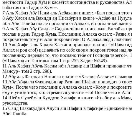
местности Гадыр Хум и касается достоинства и руководства А
событиях в «Гадире Хуме».
7 Аль Хафиз Абу Наим аль Асбахани пишет: «Был послан этот а
8 Абу Хасан аль Вахиди ан Нисабури в книге «Асбаб на Нузуль
ибн Аби Талиба после посланника Аллаха, и посланный данный
9 Аль Хафиз Абу Саид ас Саджистани в книге «аль Вилайя» прив
послан в день Гадыр Хума. Посланник Аллаха сказал: «Разве я 
покровитель тому и Али покровитель! О Аллаха люди любящего е
10 Аль Хафиз аль Хаким Хаскани приводит в книге: «Шавахид 
Аллах и род его!) назначить по себе своим покровителем над л
посланнику передай то, что послано тебе от Господа твоего!»
(«Шаваход ат Танзиль» том 1 стр. 255 Хадис №249).
11 Аль Хафиз Абуль Касим ибн Асакир аш Шафии приводит что
Мансур» том 2 стр. 298).
12 Абу аль Фатах ан Натанзи в книге «Хасаис Алавия» с вывод
13 Абу Абдалла Фахруддин ар Рази аш Шафии приводит в своем 
Хум», После чего посланник Аллаха сказал: «Кому я покровите
ему и унизь того, кто стремится унизить его! После чего к А
14 Шейх Сулейман Кундузи Ханафи в книге «Янабиу аль Мавадда
руководства.
15 Саид Шахабуддин Алуси аш Шафии в тафсире «Движение аль 
Аби Талиба.