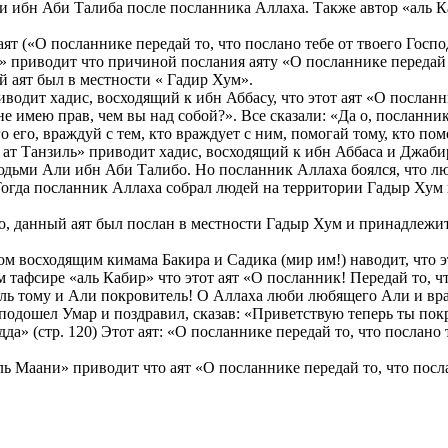
ли ибн Аби Талиба после посланника Аллаха. Также автор «аль 
ят («О посланнике передай то, что послано тебе от твоего Госп
» приводит что причиной послания аяту «О посланнике передай 
 аят был в местности « Гадир Хум».
одит хадис, восходящий к ибн Аббасу, что этот аят «О посланни
не имею прав, чем вы над собой?». Все сказали: «Да о, посланни
го, враждуй с тем, кто враждует с ним, помогай тому, кто помог
ат Танзиль» приводит хадис, восходящий к ибн Аббаса и Джаби
юдьми Али ибн Аби Талибо. Но посланник Аллаха боялся, что люд
. Тогда посланник Аллаха собрал людей на территории Гадыр Хум
, данный аят был послан в местности Гадыр Хум и принадлежит 
ом восходящим кимама Бакира и Садика (мир им!) наводит, что э
тафсире «аль Кабир» что этот аят «О посланник! Передай то, чт
ль тому и Али покровитель! О Аллаха люби любящего Али и враж
ли подошел Умар и поздравил, сказав: «Приветствую теперь ты п
» (стр. 120) Этот аят: «О посланнике передай то, что послано 
Маани» приводит что аят «О посланнике передай то, что посла