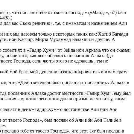
то, что послано тебе от твоего Господа» («Маида», 67) был
-438.)
 для вас Свою религию», т.е. с имаматом и назначением Али
ди них мы назовем только некоторых таких как: Хатиб Багдади
йути, ибн Кассир, Мирза Мухаммад Бадахши и другие. А
событиях в «Гадир Хуми» от Зейда ибн Аркама что он сказал:
, после того, как все собрались посланник Аллаха (да
воего Господа, если же ты этого не сделаешь , ты не
Талиб мой брат, мой душеприказчик, покровитель и имам сразу
ом, что: «Действительно был послан аят посланнику Аллаха в
огда посланник Аллаха достиг местности «Гадир Хум», ему был
 послания…», после чего последовал призыв на молитву, когда
слал аят в день «Гадир Хум» о достоинстве Али бин Аби
 от твоего Господа», был послан об Али ибн Аби Талибе в
а».
послано тебе от твоего Господа», что этот аят был послан в