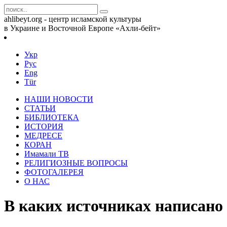
ahlibeyt.org - центр исламской культуры
в Украине и Восточной Европе «Ахли-бейт»
Укр
Рус
Eng
Tür
НАШИ НОВОСТИ
СТАТЬИ
БИБЛИОТЕКА
ИСТОРИЯ
МЕДРЕСЕ
КОРАН
Имамали ТВ
РЕЛИГИОЗНЫЕ ВОПРОСЫ
ФОТОГАЛЕРЕЯ
О НАС
В каких источниках написано