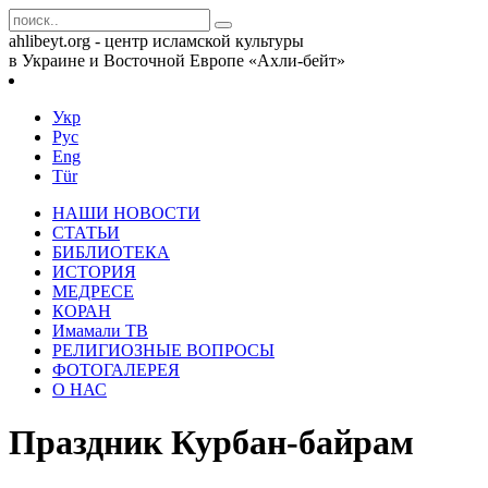
ahlibeyt.org - центр исламской культуры
в Украине и Восточной Европе «Ахли-бейт»
Укр
Рус
Eng
Tür
НАШИ НОВОСТИ
СТАТЬИ
БИБЛИОТЕКА
ИСТОРИЯ
МЕДРЕСЕ
КОРАН
Имамали ТВ
РЕЛИГИОЗНЫЕ ВОПРОСЫ
ФОТОГАЛЕРЕЯ
О НАС
Праздник Курбан-байрам