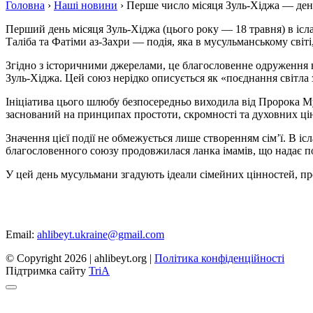
Головна
›
Наші новини
›
Перше число місяця Зуль-Хіджа — ден
Перший день місяця Зуль-Хіджа (цього року — 18 травня) в ісла
Таліба та Фатіми аз-Захри — подія, яка в мусульманському світі
Згідно з історичними джерелами, це благословенне одруження ві
Зуль-Хіджа. Цей союз нерідко описується як «поєднання світла зі
Ініціатива цього шлюбу безпосередньо виходила від Пророка 
заснований на принципах простоти, скромності та духовних цін
Значення цієї події не обмежується лише створенням сім’ї. В іс
благословенного союзу продовжилася ланка імамів, що надає по
У цей день мусульмани згадують ідеали сімейних цінностей, прос
Email:
ahlibeyt.ukraine@gmail.com
© Copyright 2026 | ahlibeyt.org |
Політика конфіденційності
Пiдтримка сайту
TriA