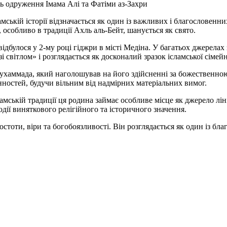
ь одруження Імама Алі та Фатіми аз-Захри
мській історії відзначається як один із важливих і благословенни
, особливо в традиції Ахль аль-Бейт, шанується як свято.
дбулося у 2-му році гіджри в місті Медіна. У багатьох джерелах 
 світлом» і розглядається як досконалий зразок ісламської сімейн
Мухаммада, який наголошував на його здійсненні за божественн
ностей, будучи вільним від надмірних матеріальних вимог.
ламській традиції ця родина займає особливе місце як джерело ліні
дії виняткового релігійного та історичного значення.
тоти, віри та богобоязливості. Він розглядається як один із благ