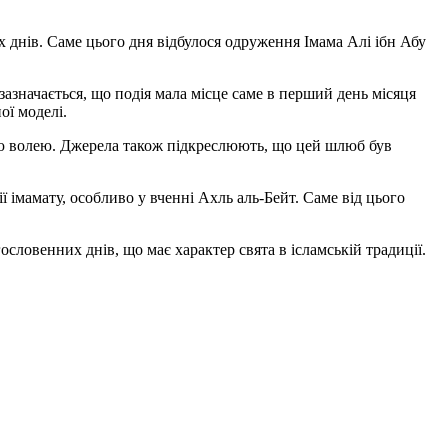
х днів. Саме цього дня відбулося одруження Імама Алі ібн Абу
зазначається, що подія мала місце саме в перший день місяця
ої моделі.
ою волею. Джерела також підкреслюють, що цей шлюб був
ї імамату, особливо у вченні Ахль аль-Бейт. Саме від цього
ословенних днів, що має характер свята в ісламській традиції.