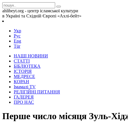
ahlibeyt.org - центр ісламської культури
в Україні та Східній Європі «Ахлі-бейт»
Укр
Рус
Eng
Tür
НАШІ НОВИНИ
СТАТТІ
БІБЛІОТЕКА
ІСТОРІЯ
МЕДРЕСЕ
КОРАН
Iмамалi TV
РЕЛІГІЙНІ ПИТАННЯ
ГАЛЕРЕЯ
ПРО НАС
Перше число місяця Зуль-Хід