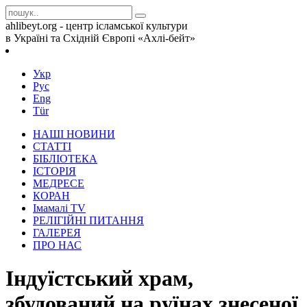
ahlibeyt.org - центр ісламської культури
в Україні та Східній Європі «Ахлі-бейт»
Укр
Рус
Eng
Tür
НАШІ НОВИНИ
СТАТТІ
БІБЛІОТЕКА
ІСТОРІЯ
МЕДРЕСЕ
КОРАН
Iмамалi TV
РЕЛІГІЙНІ ПИТАННЯ
ГАЛЕРЕЯ
ПРО НАС
Індуїстський храм,
збудований на руїнах знесеної