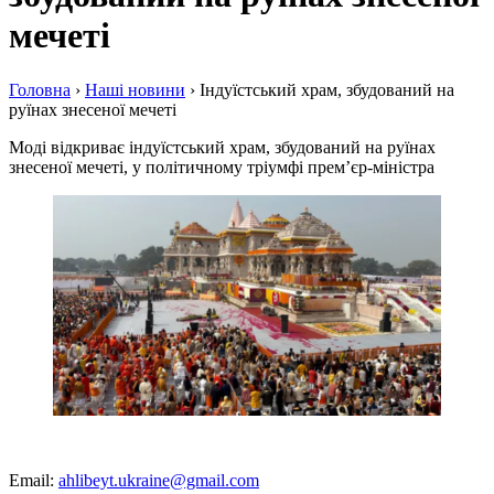
мечеті
Головна
›
Наші новини
›
Індуїстський храм, збудований на
руїнах знесеної мечеті
Моді відкриває індуїстський храм, збудований на руїнах
знесеної мечеті, у політичному тріумфі прем’єр-міністра
Email:
ahlibeyt.ukraine@gmail.com