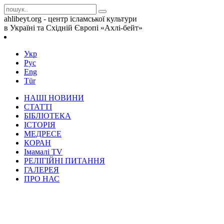
ahlibeyt.org - центр ісламської культури
в Україні та Східній Європі «Ахлі-бейт»
Укр
Рус
Eng
Tür
НАШІ НОВИНИ
СТАТТІ
БІБЛІОТЕКА
ІСТОРІЯ
МЕДРЕСЕ
КОРАН
Iмамалi TV
РЕЛІГІЙНІ ПИТАННЯ
ГАЛЕРЕЯ
ПРО НАС