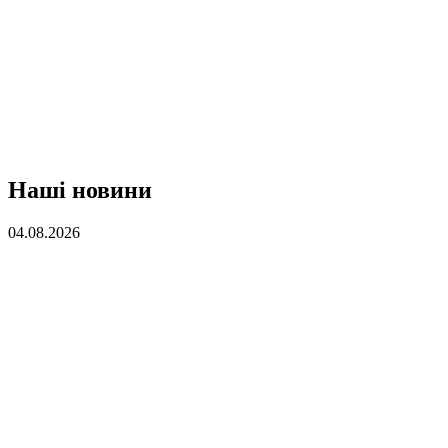
Наші новини
04.08.2026
В ісламському світі відзначають День Арбаїну Імама Хусейна
День Арбаїну Імама Хусейна — сороковий день після Ашури,
який вважається однією з найважливіших пам’ятних
релігійних дат, присвячених мученикам Кербели,
26.06.2026