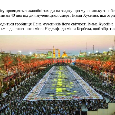
віту проводяться жалобні заходи на згадку про мученицьку загиб
винам 40 дня від дня мученицької смерті Імами Хусейна, яка отри
аходиться гробниця Пана мучеників його світлості Імама Хусейна.
 км від священного міста Неджафа до міста Кербела, щоб зібратис