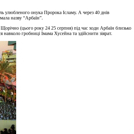
ель улюбленого онука Пророка Ісламу. А через 40 днів
мала назву “Арбаїн”.
 Щорічно (цього року 24 25 серпня) під час ходи Арбаїн близько
я навколо гробниці Імама Хусейна та здійснити зіярат.