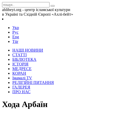
ahlibeyt.org - центр ісламської культури
в Україні та Східній Європі «Ахлі-бейт»
Укр
Рус
Eng
Tür
НАШІ НОВИНИ
СТАТТІ
БІБЛІОТЕКА
ІСТОРІЯ
МЕДРЕСЕ
КОРАН
Iмамалi TV
РЕЛІГІЙНІ ПИТАННЯ
ГАЛЕРЕЯ
ПРО НАС
Хода Арбаїн