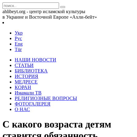
ahlibeyt.org - центр исламской культуры
в Украине и Восточной Европе «Ахли-бейт»
Укр
Рус
Eng
Tür
НАШИ НОВОСТИ
СТАТЬИ
БИБЛИОТЕКА
ИСТОРИЯ
МЕДРЕСЕ
КОРАН
Имамали ТВ
РЕЛИГИОЗНЫЕ ВОПРОСЫ
ФОТОГАЛЕРЕЯ
О НАС
С какого возраста детям
ставится обязанность