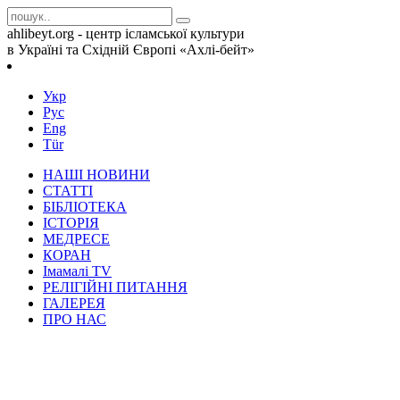
ahlibeyt.org - центр ісламської культури
в Україні та Східній Європі «Ахлі-бейт»
Укр
Рус
Eng
Tür
НАШІ НОВИНИ
СТАТТІ
БІБЛІОТЕКА
ІСТОРІЯ
МЕДРЕСЕ
КОРАН
Iмамалi TV
РЕЛІГІЙНІ ПИТАННЯ
ГАЛЕРЕЯ
ПРО НАС