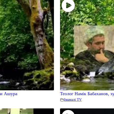
ии Ашура
Теолог Намiк Бабаханов, х
Iмамалi TV