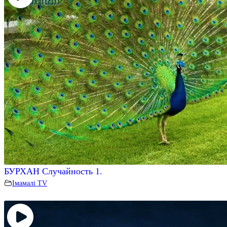
БУРХАН Случайность 1.
Iмамалi TV