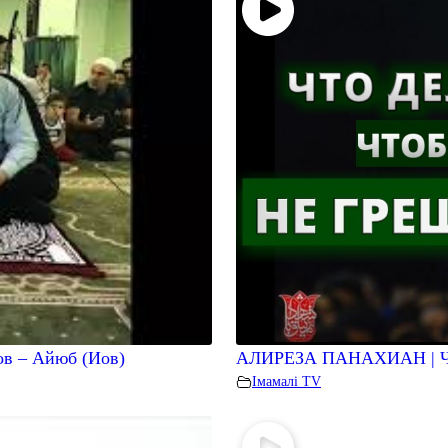
ов – Айюб (Иов)
АЛИРЕЗА ПАНАХИАН | 
Iмамалi TV