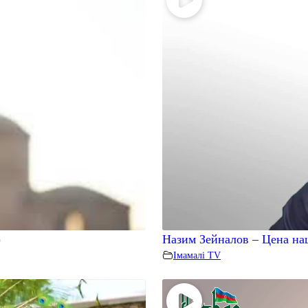
)
Назим Зейналов – Цена н
Iмамалi TV