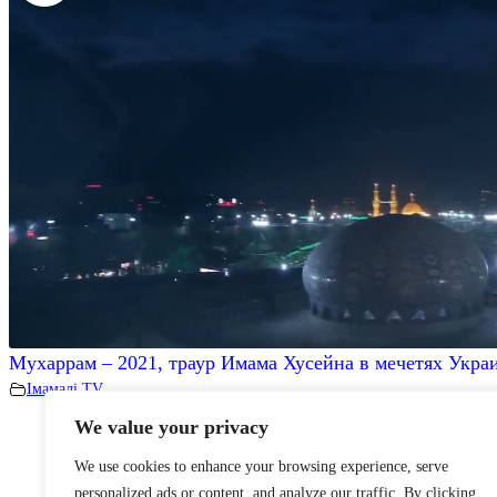
Мухаррам – 2021, траур Имама Хусейна в мечетях Укра
Iмамалi TV
We value your privacy
We use cookies to enhance your browsing experience, serve
personalized ads or content, and analyze our traffic. By clicking