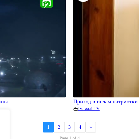
ины.
Приход в ислам патриотк
Iмамалi TV
1
2
3
4
»
Page 1 of 4