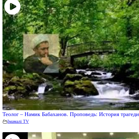
Теолог – Намик Бабаханов. Проповедь: История трагед
Iмамалi TV