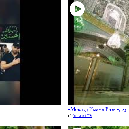
«Мовлуд Имама Ризы», хут
Iмамалi TV