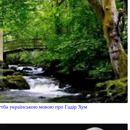
утба українською мовою про Гадiр Хум