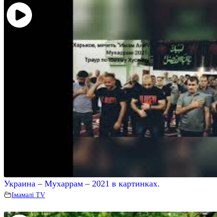
Украина – Мухаррам – 2021 в картинках.
Iмамалi TV