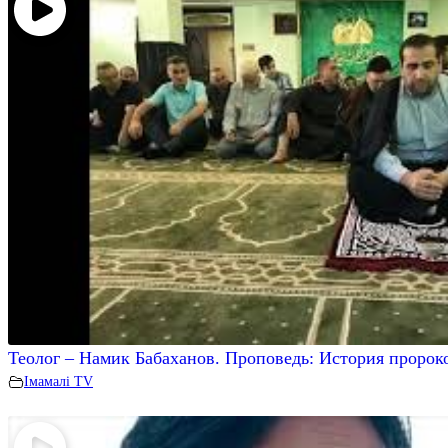
Теолог – Намик Бабаханов. Проповедь: История пророк
Iмамалi TV