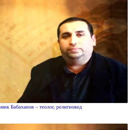
мик Бабаханов – теолог, религиовед