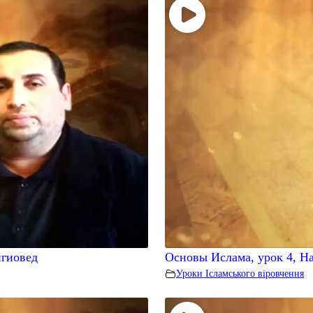
игиовед
Основы Ислама, урок 4, На
Уроки Ісламського віровчення