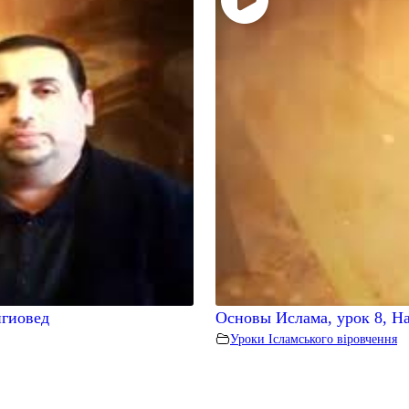
игиовед
Основы Ислама, урок 8, На
Уроки Ісламського віровчення