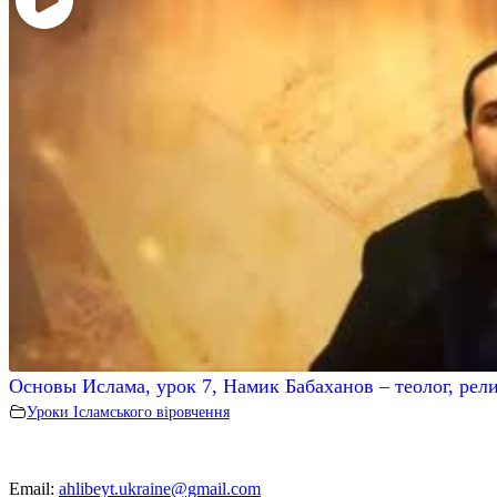
Основы Ислама, урок 7, Намик Бабаханов – теолог, рел
Уроки Ісламського віровчення
Email:
ahlibeyt.ukraine@gmail.com