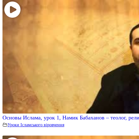
Основы Ислама, урок 1, Намик Бабаханов – теолог, рел
Уроки Ісламського віровчення