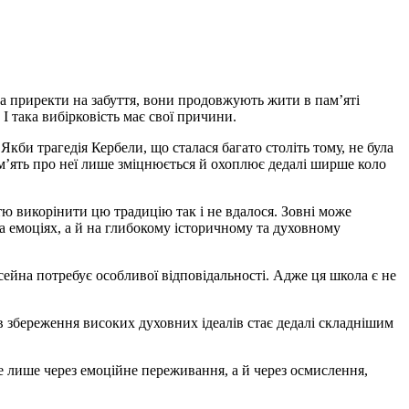
і та приректи на забуття, вони продовжують жити в пам’яті
 І така вибірковість має свої причини.
кби трагедія Кербели, що сталася багато століть тому, не була
ам’ять про неї лише зміцнюється й охоплює дедалі ширше коло
ю викорінити цю традицію так і не вдалося. Зовні може
на емоціях, а й на глибокому історичному та духовному
сейна потребує особливої відповідальності. Адже ця школа є не
 збереження високих духовних ідеалів стає дедалі складнішим
е лише через емоційне переживання, а й через осмислення,