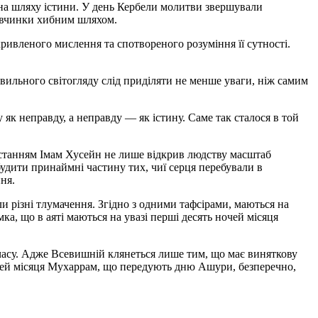
на шляху істини. У день Кербели молитви звершували
і вчинки хибним шляхом.
икривленого мислення та спотвореного розуміння її сутності.
вильного світогляду слід приділяти не менше уваги, ніж самим
як неправду, а неправду — як істину. Саме так сталося в той
овстанням Імам Хусейн не лише відкрив людству масштаб
обудити принаймні частину тих, чиї серця перебували в
ня.
 різні тлумачення. Згідно з одними тафсірами, маються на
ка, що в аяті маються на увазі перші десять ночей місяця
и часу. Адже Всевишній клянеться лише тим, що має виняткову
ночей місяця Мухаррам, що передують дню Ашури, безперечно,