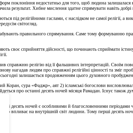
 форм поклоніння недостатньо для того, щоб людина залишалася 
начила результат. Хибне мислення здатне спрямувати навіть добр
ються під релігійними гаслами, є наслідком не самої релігії, а в
редусім світогляд.
и набувають правильного спрямування. Саме тому формуванню пра
яють своє сприйняття дійсності, що починають сприймати істину 
гії.
ілив справжню релігію від її фальшивих інтерпретацій. Своїм п
н знову нагадав людям про справжні релігійні цінності та зміг пр
 сьогодні залишається продовженням цього духовного пробуджен
 Коран, сура «Фаджр», аят 2) ісламські богослови висловлювали
йдеться про останні десять ночей місяця Рамадан. Існує також дум
ні в аяті десять ночей є особливими й благословенними періодам
 глибоко впливає на внутрішній світ людини. Тому перші десять 