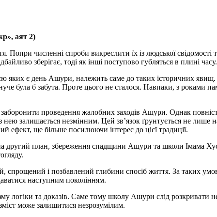
р», аят 2)
ліття. Попри численні спроби викреслити їх із людської свідомост
дбайливо зберігає, тоді як інші поступово губляться в плині часу.
ю яких є день Ашури, належить саме до таких історичних явищ. Я
уче була б забута. Проте цього не сталося. Навпаки, з роками п
ь заборонити проведення жалобних заходів Ашури. Однак повніст
 із нею залишається незмінним. Цей зв’язок ґрунтується не лише 
й ефект, ще більше посилюючи інтерес до цієї традиції.
ть на другий план, збереження спадщини Ашури та школи Імама Ху
огляду.
, спрощений і позбавлений глибини спосіб життя. За таких умов
аватися наступним поколінням.
му логіки та доказів. Саме тому школу Ашури слід розкривати н
 зміст може залишитися незрозумілим.