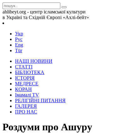
ahlibeyt.org - центр ісламської культури
в Україні та Східній Європі «Ахлі-бейт»
Укр
Рус
Eng
Tür
НАШІ НОВИНИ
СТАТТІ
БІБЛІОТЕКА
ІСТОРІЯ
МЕДРЕСЕ
КОРАН
Iмамалi TV
РЕЛІГІЙНІ ПИТАННЯ
ГАЛЕРЕЯ
ПРО НАС
Роздуми про Ашуру