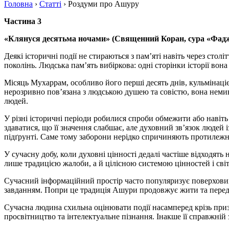
Головна
›
Статті
›
Роздуми про Ашуру
Частина 3
«Клянуся десятьма ночами»
(Священний Коран, сура «Фадж
Деякі історичні події не стираються з пам’яті навіть через сто
поколінь. Людська пам’ять вибіркова: одні сторінки історії вона 
Місяць Мухаррам, особливо його перші десять днів, кульмінаціє
нерозривно пов’язана з людською душею та совістю, вона немин
людей.
У різні історичні періоди робилися спроби обмежити або навіт
здаватися, що її значення слабшає, але духовний зв’язок людей
підґрунті. Саме тому заборони нерідко спричиняють протилежни
У сучасну добу, коли духовні цінності дедалі частіше відходя
лише традицією жалоби, а й цілісною системою цінностей і світ
Сучасний інформаційний простір часто популяризує поверховий
завданням. Попри це традиція Ашури продовжує жити та перед
Сучасна людина схильна оцінювати події насамперед крізь приз
просвітництво та інтелектуальне пізнання. Інакше її справжній