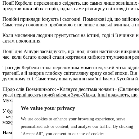
Події Кербели переконливо свідчать, що самих лише зовнішніх
представники обох сторін, однак саме різниця у світогляді виз
Подібні приклади існують і сьогодні. Помилкові дії, що здійсню
Саме тому головною проблемою є не лише людські вчинки, а пе
Коли мислення людини ґрунтується на істині, тоді й її вчинк
актам поклоніння.
Події дня Ашури засвідчують, що іноді люди настільки викривл
час, коли багато людей стали жертвами хибного тлумачення релі
Трагедія Кербели стала переломним моментом, який чітко відд
трагедії, а й викрив глибоку світоглядну кризу своєї епохи. Ві
духовному сні. Саме тому вшанування пам’яті Імама Хусейна й
Щодо слів Всевишнього: «Клянуся десятьма ночами» (Священний
увазі перші десять ночей місяця Зуль-Хіджа. Інші вважають, що 
Мухаррам, включно з ніччю Ашури.
We value your privacy
У будь-якому разі всі ці тлумачення сходяться в одному: згада
значущість. Їхня святість підкреслює їхню духовну цінність і
We use cookies to enhance your browsing experience, serve
можуть належати до числа цих благословенних ночей.
personalized ads or content, and analyze our traffic. By clicking
Намік Бабаханов
"Accept All", you consent to our use of cookies.