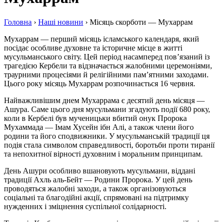
Головна
›
Наші новини
›
Місяць скорботи — Мухаррам
Мухаррам — перший місяць ісламського календаря, який
посідає особливе духовне та історичне місце в житті
мусульманського світу. Цей період насамперед пов’язаний із
трагедією Кербели та відзначається жалобними церемоніями,
траурними процесіями й релігійними пам’ятними заходами.
Цього року місяць Мухаррам розпочинається 16 червня.
Найважливішим днем Мухаррама є десятий день місяця —
Ашура. Саме цього дня мусульмани згадують події 680 року,
коли в Кербелі був мученицьки вбитий онук Пророка
Мухаммада — Імам Хусейн ібн Алі, а також члени його
родини та його сподвижники. У мусульманській традиції ця
подія стала символом справедливості, боротьби проти тиранії
та непохитної вірності духовним і моральним принципам.
День Ашури особливо вшановують мусульмани, віддані
традиції Ахль аль-Бейт — Родини Пророка. У цей день
проводяться жалобні заходи, а також організовуються
соціальні та благодійні акції, спрямовані на підтримку
нужденних і зміцнення суспільної солідарності.