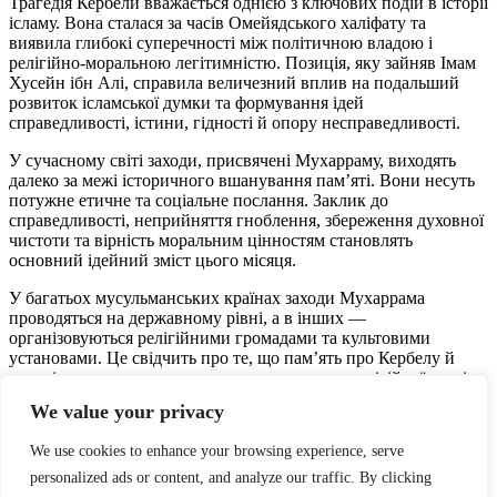
Трагедія Кербели вважається однією з ключових подій в історії
ісламу. Вона сталася за часів Омейядського халіфату та
виявила глибокі суперечності між політичною владою і
релігійно-моральною легітимністю. Позиція, яку зайняв Імам
Хусейн ібн Алі, справила величезний вплив на подальший
розвиток ісламської думки та формування ідей
справедливості, істини, гідності й опору несправедливості.
У сучасному світі заходи, присвячені Мухарраму, виходять
далеко за межі історичного вшанування пам’яті. Вони несуть
потужне етичне та соціальне послання. Заклик до
справедливості, неприйняття гноблення, збереження духовної
чистоти та вірність моральним цінностям становлять
основний ідейний зміст цього місяця.
У багатьох мусульманських країнах заходи Мухаррама
проводяться на державному рівні, а в інших —
організовуються релігійними громадами та культовими
установами. Це свідчить про те, що пам’ять про Кербелу й
надалі залишається важливою складовою як релігійної, так і
культурної ідентичності мусульманських суспільств.
We value your privacy
We use cookies to enhance your browsing experience, serve
personalized ads or content, and analyze our traffic. By clicking