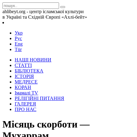
ahlibeyt.org - центр ісламської культури
в Україні та Східній Європі «Ахлі-бейт»
Укр
Рус
Eng
Tür
НАШІ НОВИНИ
СТАТТІ
БІБЛІОТЕКА
ІСТОРІЯ
МЕДРЕСЕ
КОРАН
Iмамалi TV
РЕЛІГІЙНІ ПИТАННЯ
ГАЛЕРЕЯ
ПРО НАС
Місяць скорботи —
Мухаррам