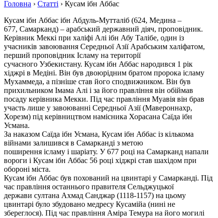
Головна
›
Статті
›
Кусам ібн Аббас
Кусам ібн Аббас ібн Абдуль-Мутталіб (624, Медина –
677, Самарканд) – арабський державний діяч, проповідник.
Керівник Меккі при халіфі Алі ібн Абу Талібе, один із
учасників завоювання Середньої Азії Арабським халіфатом,
перший проповідник Ісламу на території
сучасного Узбекистану. Кусам ібн Аббас народився 1 рік
хіджрі в Медіні. Він був двоюрідним братом пророка ісламу
Мухаммеда, а пізніше став його сподвижником. Він був
прихильником Імама Алі і за його правління він обіймав
посаду керівника Мекки. Під час правління Муавія він брав
участь лише у завоюванні Середньої Азії (Мавероннахр,
Хорезм) під керівництвом намісника Хорасана Саїда ібн
Усмана.
За наказом Саїда ібн Усмана, Кусам ібн Аббас із кількома
війнами залишився в Самарканді з метою
поширення ісламу і шаріату. У 677 році на Самарканд напали
вороги і Кусам ібн Аббас 56 році хіджрі став шахідом при
обороні міста.
Кусам ібн Аббас був похований на цвинтарі у Самарканді. Під
час правління останнього правителя Сельджуцької
держави султана Ахмад Санджар (1118-1157) на цьому
цвинтарі було збудовано медресу Кусамійа (нині не
збереглося). Під час правління Аміра Темура на його могилі