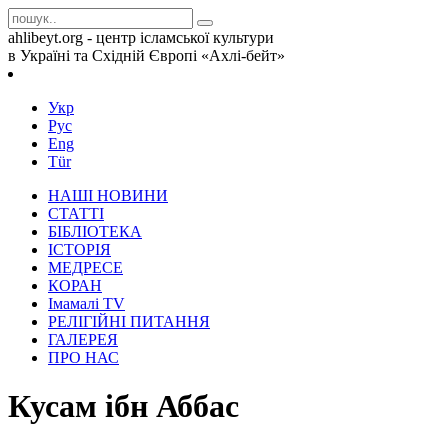
ahlibeyt.org - центр ісламської культури
в Україні та Східній Європі «Ахлі-бейт»
Укр
Рус
Eng
Tür
НАШІ НОВИНИ
СТАТТІ
БІБЛІОТЕКА
ІСТОРІЯ
МЕДРЕСЕ
КОРАН
Iмамалi TV
РЕЛІГІЙНІ ПИТАННЯ
ГАЛЕРЕЯ
ПРО НАС
Кусам ібн Аббас